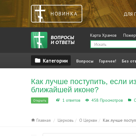
НОВИНКА
ДЛЯ 
Карта Храмов
Пожер
Вопросы
Горячее!
Без от
Как лучше поступить, если и
ближайшей иконе?
1 ответов
458 Просмотров
О
Открыть
Главная
Церковь
О Церкви
Как лучше поступ