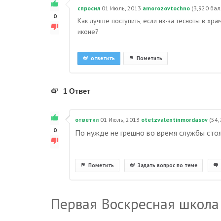
спросил
01 Июль, 2013
amorozovtochno
(
3,920
бал
0
Как лучше поступить, если из-за тесноты в хр
иконе?
ответить
Пометить
1 Ответ
ответил
01 Июль, 2013
otetzvalentinmordasov
(
54,
0
По нужде не грешно во время службы стоя
Пометить
Задать вопрос по теме
Первая Воскресная школа