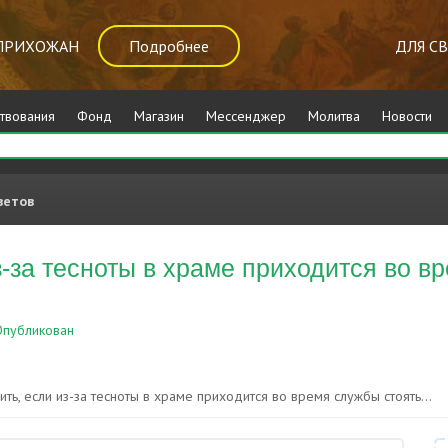
ПРИХОЖАН
Подробнее
ДЛЯ С
твования
Фонд
Магазин
Мессенджер
Молитва
Новости
ветов
з-за тесноты в храме приходится во в
публикован
О Церкви
ить, если из-за тесноты в храме приходится во время службы стоять...