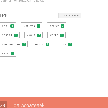
1 ответов
07 Июль, 2013
0 голосов
Тэги
Показать все
брак
молитва
атеист
4
3
2
развод
икона
семья
2
2
2
изображения
иконы
грехи
2
2
2
вера
2
29
Пользователей