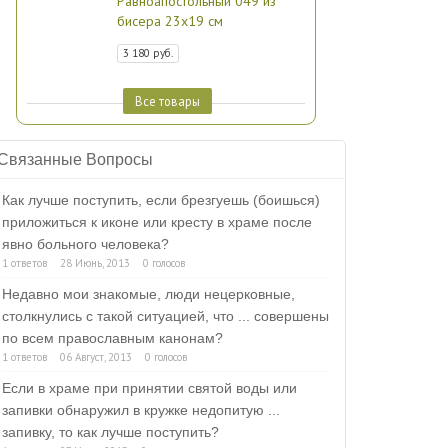
Равноапостольный 049 из
бисера 23х19 см
3 180 руб.
Все товары
Связанные Вопросы
Как лучше поступить, если брезгуешь (боишься)
приложиться к иконе или кресту в храме после
явно больного человека?
1 ответов
28 Июнь, 2013
0 голосов
Недавно мои знакомые, люди нецерковные,
столкнулись с такой ситуацией, что ... совершены
по всем православным канонам?
1 ответов
06 Август, 2013
0 голосов
Если в храме при принятии святой воды или
запивки обнаружил в кружке недопитую ...
запивку, то как лучше поступить?