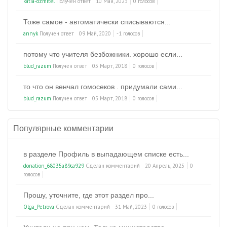
katia-ozmitel
Получен ответ
10 Май, 2023
0 голосов
Тоже самое - автоматически списываются...
annyk
Получен ответ
09 Май, 2020
-1 голосов
потому что учителя безбожники. хорошо если...
blud_razum
Получен ответ
05 Март, 2018
0 голосов
то что он венчал гомосеков . придумали сами...
blud_razum
Получен ответ
05 Март, 2018
0 голосов
Популярные комментарии
в разделе Профиль в выпадающем списке есть...
donation_68035a89ca929
Сделан комментарий
20 Апрель, 2025
0
голосов
Прошу, уточните, где этот раздел про...
Olga_Petrova
Сделан комментарий
31 Май, 2023
0 голосов