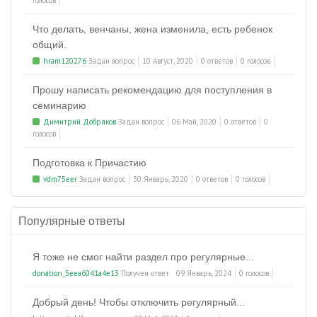
голосов
Что делать, венчаны, жена изменила, есть ребенок
общий.
hram120276
Задан вопрос
10 Август, 2020
0 ответов
0 голосов
Прошу написать рекомендацию для поступления в
семинарию
Димитрий Добряков
Задан вопрос
06 Май, 2020
0 ответов
0
голосов
Подготовка к Причастию
vdm75eer
Задан вопрос
30 Январь, 2020
0 ответов
0 голосов
Популярные ответы
Я тоже не смог найти раздел про регулярные...
donation_5eea6041a4e13
Получен ответ
09 Январь, 2024
0 голосов
Добрый день! Чтобы отключить регулярный...