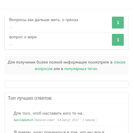
Вопросы как дальше жить, о грехах
1
...
вопрос о вере
1
...
Для получения более полной информации посмотрите в
списке
вопросов
или в
популярных тегах
.
Топ лучших ответов
Для того, чтоб наставить кого то на...
AlexVAdomich
Получен ответ
04 Август, 2017
2 голосов
Я думаю, надо признаться в том, что мы все в...