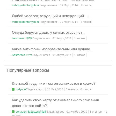
mitropolitantonyblum
Получен ответ
09 Март, 2014
2 голосов
Любой человек, верующий и неверующий —...
mitropolitantonyblum
Получен ответ
09 Март, 2014
2 голосов
Откуда берутся души, у святых отцов нет...
ivaschenko1979
Получен ответ
31 Август, 2017
1 голосов
Какие антифоны Изобразительны или будние...
ivaschenko1979
Получен ответ
31 Август, 2017
1 голосов
Популярные вопросы
Кто такой трудник и чем он занимается в храме?
nelyubof
Задан вопрос
16 Май, 2025
0 ответов
0 голосов
Как удалить свою карту от ежемесячного списания
денег с этого сайта?
donation_5a2dccbcb79d5
Задан вопрос
01 Ноябрь, 2019
3 ответов
-1