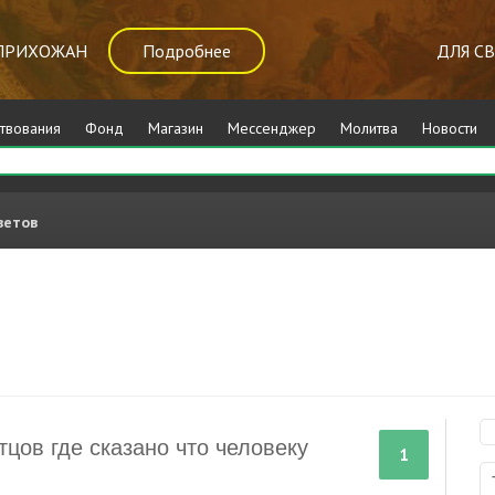
ПРИХОЖАН
Подробнее
ДЛЯ С
твования
Фонд
Магазин
Мессенджер
Молитва
Новости
ветов
тцов где сказано что человеку
1