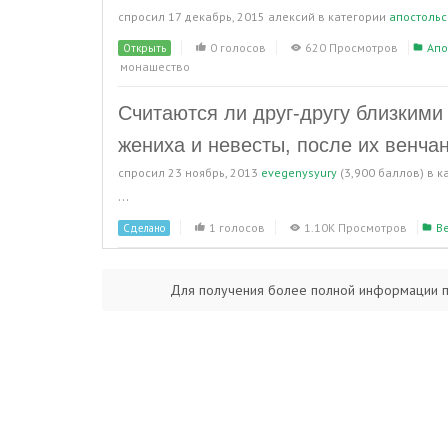
спросил
17 декабрь, 2015
алексий
в категории
апостольс
0 голосов
620 Просмотров
Апо
Открыть
монашество
Считаются ли друг-другу близкими
жениха и невесты, после их венча
спросил
23 ноябрь, 2013
evegenysyury
(
3,900
баллов)
в к
...
1 голосов
1.10K Просмотров
В
Сделано
Для получения более полной информации 