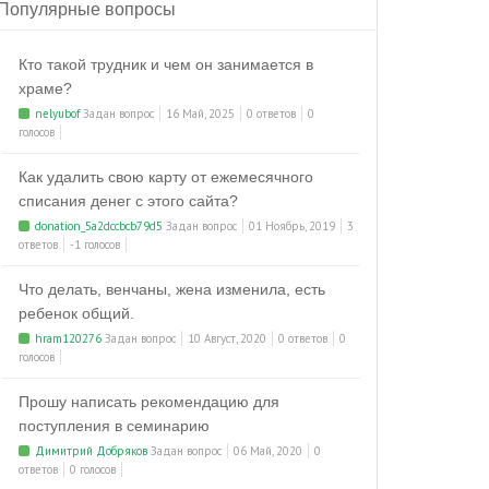
Популярные вопросы
Кто такой трудник и чем он занимается в
храме?
nelyubof
Задан вопрос
16 Май, 2025
0 ответов
0
голосов
Как удалить свою карту от ежемесячного
списания денег с этого сайта?
donation_5a2dccbcb79d5
Задан вопрос
01 Ноябрь, 2019
3
ответов
-1 голосов
Что делать, венчаны, жена изменила, есть
ребенок общий.
hram120276
Задан вопрос
10 Август, 2020
0 ответов
0
голосов
Прошу написать рекомендацию для
поступления в семинарию
Димитрий Добряков
Задан вопрос
06 Май, 2020
0
ответов
0 голосов