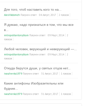
Для того, чтоб наставить кого то на...
AlexVAdomich
Получен ответ
04 Август, 2017
2 голосов
Я думаю, надо признаться в том, что мы все
в...
mitropolitantonyblum
Получен ответ
09 Март, 2014
2
голосов
Любой человек, верующий и неверующий —...
mitropolitantonyblum
Получен ответ
09 Март, 2014
2
голосов
Откуда берутся души, у святых отцов нет...
ivaschenko1979
Получен ответ
31 Август, 2017
1 голосов
Какие антифоны Изобразительны или
будние...
ivaschenko1979
Получен ответ
31 Август, 2017
1 голосов