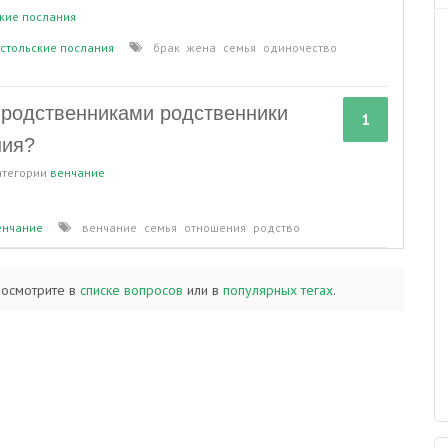
кие послания
стольские послания
брак
жена
семья
одиночество
 родственниками родственники
1
ния?
атегории
венчание
енчание
венчание
семья
отношения
родство
посмотрите в
списке вопросов
или в
популярных тегах
.