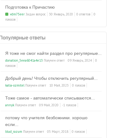
Подготовка к Причастию
vdm75eer
Задан вопрос
30 Январь, 2020
0 ответов
0
голосов
Популярные ответы
Я тоже не смог найти раздел про регулярные...
donation_5eea6041a4e13
Получен ответ
09 Январь, 2024
0
голосов
Добрый день! Чтобы отключить регулярный...
katia-ozmitel
Получен ответ
10 Май, 2023
0 голосов
Тоже самое - автоматически списываются...
annyk
Получен ответ
09 Май, 2020
-1 голосов
потому что учителя безбожники. хорошо
если...
blud_razum
Получен ответ
05 Март, 2018
0 голосов