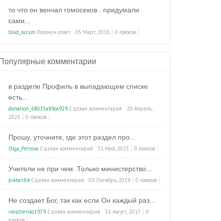
то что он венчал гомосеков . придумали
сами...
blud_razum
Получен ответ
05 Март, 2018
0 голосов
Популярные комментарии
в разделе Профиль в выпадающем списке
есть...
donation_68035a89ca929
Сделан комментарий
20 Апрель,
2025
0 голосов
Прошу, уточните, где этот раздел про...
Olga_Petrova
Сделан комментарий
31 Май, 2023
0 голосов
Учители не при чем. Только министерство...
piktan84
Сделан комментарий
03 Октябрь, 2019
0 голосов
Не создает Бог, так как если Он каждый раз...
ivaschenko1979
Сделан комментарий
31 Август, 2017
0
голосов