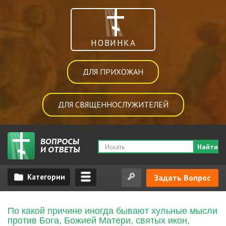
НОВИНКА
ДЛЯ ПРИХОЖАН
ДЛЯ СВЯЩЕННОСЛУЖИТЕЛЕЙ
Найти
Задать Вопрос
По какой причине иногда бывают хульные мысли
против Бога, Божией Матери, святых икон,