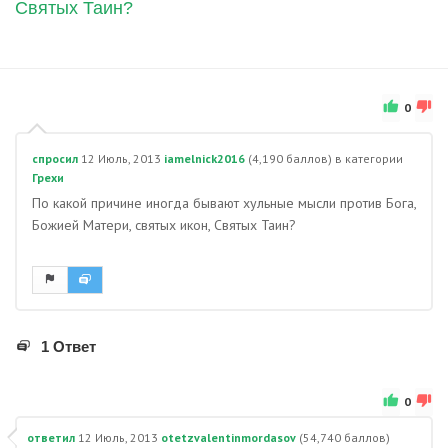
Святых Таин?
0
спросил
12 Июль, 2013
iamelnick2016
(
4,190
баллов)
в категории
Грехи
По какой причине иногда бывают хульные мысли против Бога,
Божией Матери, святых икон, Святых Таин?
1 Ответ
0
ответил
12 Июль, 2013
otetzvalentinmordasov
(
54,740
баллов)