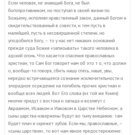
Если человек, не знающий Бога, не был
богопротивником, но поступал в своей жизни по
Божьему, исполнял нравственный закон, данный Богом и
свидетельствованный в совести, и тем пусть в
малейшей, пусть в несовершенной степени, но
уподобился Богу, – то у нас нет никаких оснований
прежде суда Божия «записывать» такого человека в
адский огонь. Что касается спасения православных
христиан, то Сам Бог говорит нам об это т о, что должн
о, вообще-то говоря, сбить нашу спесь, наше, увы,
нередко встречающееся сознание исключительности и
злорадное осуждение на погибель прочих христиан и
вообще всех людей. Вот Его слова (из той же Книги):
многие придут с востока и запада и возлягут с
Авраамом, Исааком и Иаковом в Царстве Небесном; а
сыны царства извержены будут во тьму внешнюю: там
будет плач и скрежет зубов. Если мы, православные, –
«сыны царствия», то вот нам явное предостережение: