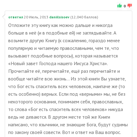
0
ответил
20 Июль, 2013
daniilsisoev
(
12,040
баллов)
Отложите эту книгу как можно дальше и никогда
больше в неё (и в подобные ей) не заглядывайте. А
возьмите другую Книгу (к сожалению, гораздо менее
популярную и читаемую православными, чем те, что
вызывают подобные вопросы), которая называется
«Новый завет Господа нашего Иисуса Христа».
Прочитайте её, перечитайте, ещё раз перечитайте и
вообще читайте всю жизнь… Из этой книги Вы узнаете,
что Бог есть спаситель всех человеков, наипаче же (то
есть особенно) верных. Если под «верными» мы, не без
некоторого основания, понимаем себя, православных,
то слова «Бог есть спаситель всех человеков» никуда
ведь не деваются. В другом месте той же Книги
написано, что язычники, не знающие Бога, будут судимы
по закону своей совести. Вот и ответ на Ваш вопрос.