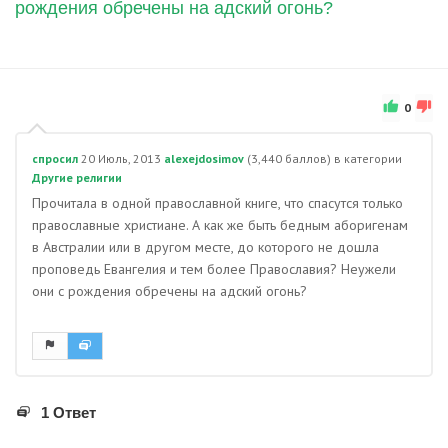
рождения обречены на адский огонь?
0
спросил
20 Июль, 2013
alexejdosimov
(
3,440
баллов)
в категории
Другие религии
Прочитала в одной православной книге, что спасутся только
православные христиане. А как же быть бедным аборигенам
в Австралии или в другом месте, до которого не дошла
проповедь Евангелия и тем более Православия? Неужели
они с рождения обречены на адский огонь?
1 Ответ