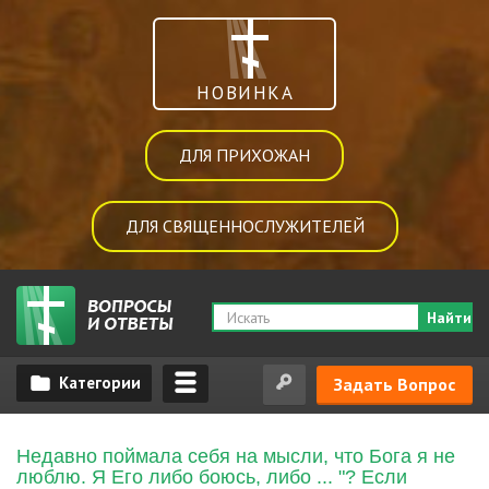
НОВИНКА
ДЛЯ ПРИХОЖАН
ДЛЯ СВЯЩЕННОСЛУЖИТЕЛЕЙ
Найти
Задать Вопрос
Недавно поймала себя на мысли, что Бога я не
люблю. Я Его либо боюсь, либо ... "? Если