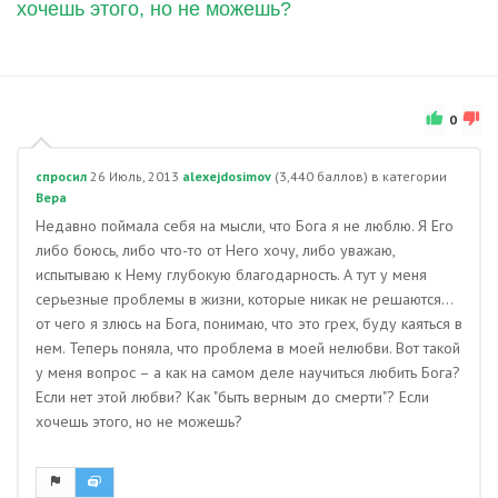
хочешь этого, но не можешь?
0
спросил
26 Июль, 2013
alexejdosimov
(
3,440
баллов)
в категории
Вера
Недавно поймала себя на мысли, что Бога я не люблю. Я Его
либо боюсь, либо что-то от Него хочу, либо уважаю,
испытываю к Нему глубокую благодарность. А тут у меня
серьезные проблемы в жизни, которые никак не решаются…
от чего я злюсь на Бога, понимаю, что это грех, буду каяться в
нем. Теперь поняла, что проблема в моей нелюбви. Вот такой
у меня вопрос – а как на самом деле научиться любить Бога?
Если нет этой любви? Как "быть верным до смерти"? Если
хочешь этого, но не можешь?