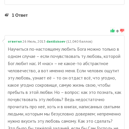
1 Ответ
0
ответил
26 Июль, 2013
daniilsisoev
(
12,040
баллов)
Научиться по-настоящему любить Бога можно только в
одном случае – если почувствовать ту любовь, которой
Бог любит нас. И «нас» – не какое-то абстрактное
человечество, а вот именно меня. Если человек ощутит
эту любовь, узнает её – то он отдаст всё, что угодно,
какое угодно сокровище, самую жизнь свою, чтобы
пребыть в этой любви. Но – вопрос: как это познать, как
почувствовать эту любовь? Ведь недостаточно
прочитать про неё, хоть и в книгах, написанных святыми
людьми, которым мы безусловно доверяем; непременно
нужно вкусить эту любовь самому. Как это сделать?
Это было бы тяжёлой задачей, если бы Сам Господь не