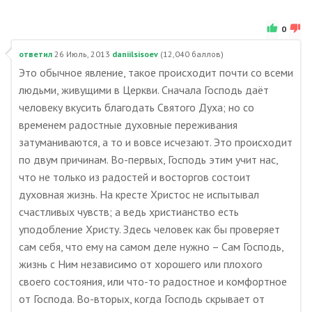
0
ответил
26 Июль, 2013
daniilsisoev
(
12,040
баллов)
Это обычное явление, такое происходит почти со всеми
людьми, живущими в Церкви. Сначала Господь даёт
человеку вкусить благодать Святого Духа; но со
временем радостные духовные переживания
затуманиваются, а то и вовсе исчезают. Это происходит
по двум причинам. Во-первых, Господь этим учит нас,
что не только из радостей и восторгов состоит
духовная жизнь. На кресте Христос не испытывал
счастливых чувств; а ведь христианство есть
уподобление Христу. Здесь человек как бы проверяет
сам себя, что ему на самом деле нужно – Сам Господь,
жизнь с Ним независимо от хорошего или плохого
своего состояния, или что-то радостное и комфортное
от Господа. Во-вторых, когда Господь скрывает от