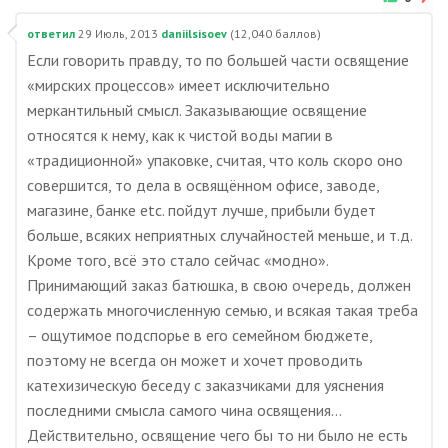
ответил
29 Июль, 2013
daniilsisoev
(
12,040
баллов)
Если говорить правду, то по большей части освящение
«мирских процессов» имеет исключительно
меркантильный смысл. Заказывающие освящение
относятся к нему, как к чистой воды магии в
«традиционной» упаковке, считая, что коль скоро оно
совершится, то дела в освящённом офисе, заводе,
магазине, банке etc. пойдут лучше, прибыли будет
больше, всяких неприятных случайностей меньше, и т.д.
Кроме того, всё это стало сейчас «модно».
Принимающий заказ батюшка, в свою очередь, должен
содержать многочисленную семью, и всякая такая треба
– ощутимое подспорье в его семейном бюджете,
поэтому не всегда он может и хочет проводить
катехизическую беседу с заказчиками для уяснения
последними смысла самого чина освящения…
Действительно, освящение чего бы то ни было не есть