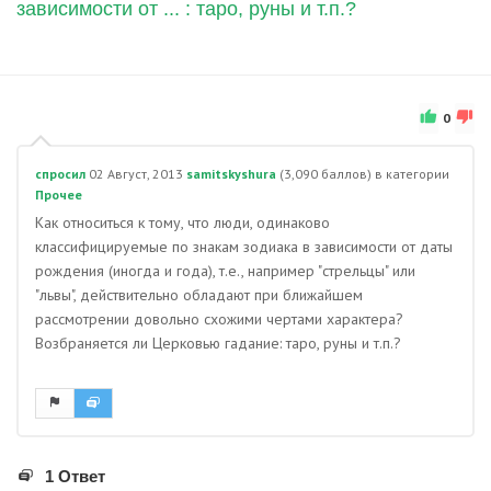
зависимости от ... : таро, руны и т.п.?
0
спросил
02 Август, 2013
samitskyshura
(
3,090
баллов)
в категории
Прочее
Как относиться к тому, что люди, одинаково
классифицируемые по знакам зодиака в зависимости от даты
рождения (иногда и года), т.е., например "стрельцы" или
"львы", действительно обладают при ближайшем
рассмотрении довольно схожими чертами характера?
Возбраняется ли Церковью гадание: таро, руны и т.п.?
1 Ответ