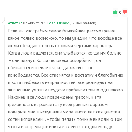
0
ответил
02 Август, 2013
daniilsisoev
(
12,040
баллов)
Если мы употребим самое ближайшее рассмотрение,
какое только возможно, то мы увидим, что вообще все
люди обладают очень схожими чертами характера.
Когда люди радуются, они улыбаются; когда им больно
– они плачут. Когда человека оскорбляют, он
обижается и гневается; когда хвалят – он
приободряется. Все стремятся к достатку и благобытию
и хотят избежать неприятностей; все реагируют на
жизненные удачи и неудачи приблизительно одинаково.
Наконец, все люди повреждены грехом, и эта
греховность выражается у всех равным образом –
поверьте мне, выслушавшему за много лет священства
сотни исповедей… Чтобы делать точные выводы о том,
что все «стрельцы» или все «девы» сходны между