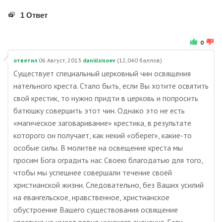
1 Ответ
0
ответил
06 Август, 2013
daniilsisoev
(
12,040
баллов)
Существует специальный церковный чин освящения
нательного креста. Стало быть, если Вы хотите освятить
свой крестик, то нужно придти в церковь и попросить
батюшку совершить этот чин. Однако это не есть
«магическое заговаривание» крестика, в результате
которого он получает, как некий «оберег», какие-то
особые силы. В молитве на освещение креста мы
просим Бога оградить нас Своею благодатью для того,
чтобы мы успешнее совершали течение своей
христианской жизни. Следовательно, без Ваших усилий
на евангельское, нравственное, христианское
обустроение Вашего существования освящение