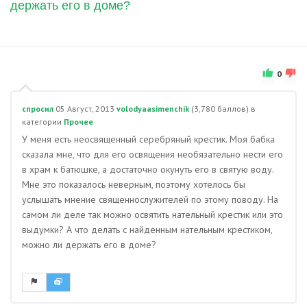
держать его в доме?
0
спросил
05 Август, 2013
volodyaasimenchik
(
3,780
баллов)
в
категории
Прочее
У меня есть неосвященный серебряный крестик. Моя бабка
сказала мне, что для его освящения необязательно нести его
в храм к батюшке, а достаточно окунуть его в святую воду.
Мне это показалось неверным, поэтому хотелось бы
услышать мнение священнослужителей по этому поводу. На
самом ли деле так можно освятить нательный крестик или это
выдумки? А что делать с найденным нательным крестиком,
можно ли держать его в доме?