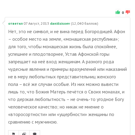
0
ответил
07 Август, 2013
daniilsisoev
(
12,040
баллов)
Нет, это не символ, и не вина перед Богородицей. Афон
– особое место на земле, «монашеская республика»;
для того, чтобы монашеская жизнь была спокойнее,
успешнее и плодотворнее, Устав Афонской горы
запрещает на неё вход женщинам. А разного рода
чудесные явления и примеры вразумлений или наказаний
не в меру любопытных представительниц женского
пола – всё же случаи особые. Из них можно вывести
лишь то, что Божия Матерь печётся о Своих монахах, и
что дерзкая любопытность – не очень-то угодное Богу
человеческое качество; но никак не мнение о
«второсортности» или «ущербности» женщины по
сравнению с мужчиною.