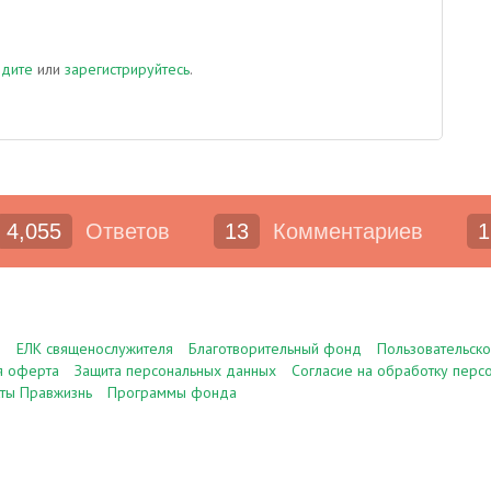
йдите
или
зарегистрируйтесь
.
4,055
Ответов
13
Комментариев
1
е
ЕЛК священослужителя
Благотворительный фонд
Пользовательск
я оферта
Защита персональных данных
Согласие на обработку перс
ты Правжизнь
Программы фонда