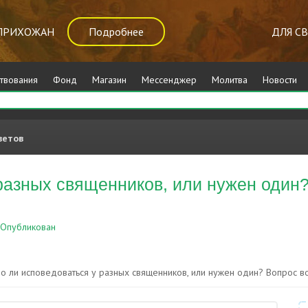
ПРИХОЖАН
Подробнее
ДЛЯ С
твования
Фонд
Магазин
Мессенджер
Молитва
Новости
ветов
азных священников, или нужен один? 
Опубликован
Исповедь
 ли исповедоваться у разных священников, или нужен один? Вопрос возни