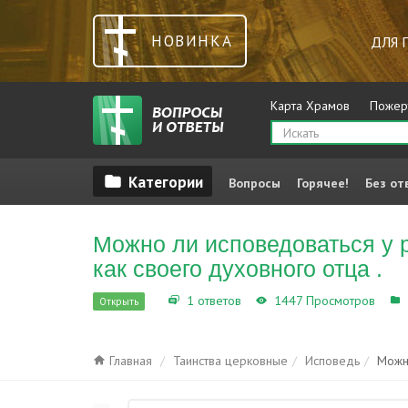
НОВИНКА
ДЛЯ 
Карта Храмов
Пожер
Вопросы
Горячее!
Без от
Можно ли исповедоваться у р
как своего духовного отца .
1 ответов
1447 Просмотров
Открыть
Главная
Таинства церковные
Исповедь
Можно