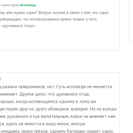
в категории
Исповедь
в, или нужен один? Вопрос возник в связи с тем, что одна
 утверждает, что исповедоваться нужно только у того
о «духовного отца».
)
 разных священников, нет. Суть исповеди не меняется
ринимает. Другое дело, что духовного отца,
хорошо, когда исповедуемся одному и тому же
увствуем друг ко другу обоюдное доверие. Но не всегда
ичие духовного отца желательным, вовсе не вменяет нам
я, здесь не имеется в виду некое, иногда
, смущаясь своих грехов, одному батюшке скажет одно,