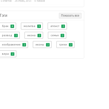
1 ответов
28 Июль, 2013
0 голосов
Тэги
Показать все
брак
молитва
атеист
4
3
2
развод
икона
семья
2
2
2
изображения
иконы
грехи
2
2
2
вера
2