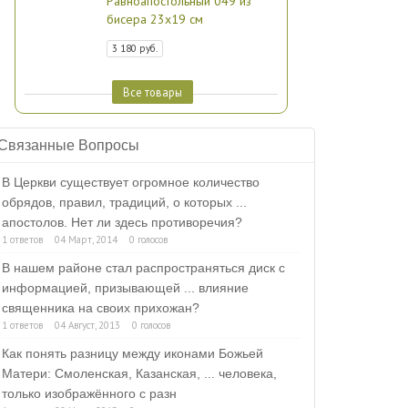
Равноапостольный 049 из
бисера 23х19 см
3 180 руб.
Все товары
Связанные Вопросы
В Церкви существует огромное количество
обрядов, правил, традиций, о которых ...
апостолов. Нет ли здесь противоречия?
1 ответов
04 Март, 2014
0 голосов
В нашем районе стал распространяться диск с
информацией, призывающей ... влияние
священника на своих прихожан?
1 ответов
04 Август, 2013
0 голосов
Как понять разницу между иконами Божьей
Матери: Смоленская, Казанская, ... человека,
только изображённого с разн