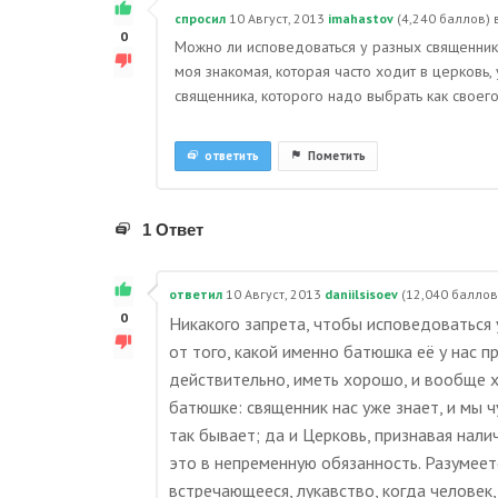
спросил
10 Август, 2013
imahastov
(
4,240
баллов)
0
Можно ли исповедоваться у разных священнико
моя знакомая, которая часто ходит в церковь,
священника, которого надо выбрать как своег
ответить
Пометить
1 Ответ
ответил
10 Август, 2013
daniilsisoev
(
12,040
баллов
0
Никакого запрета, чтобы исповедоваться у
от того, какой именно батюшка её у нас п
действительно, иметь хорошо, и вообще 
батюшке: священник нас уже знает, и мы ч
так бывает; да и Церковь, признавая нал
это в непременную обязанность. Разумеетс
встречающееся, лукавство, когда человек