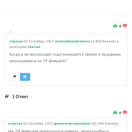
0
спросил
01 Сентябрь, 2013
anzhelikamahlemova
(
3,460
баллов)
в
категории
Святые
Когда в не високосные года поминаются святые и праздники,
приходящиеся на 29 февраля?
1 Ответ
0
ответил
01 Сентябрь, 2013
gumerovieromonahiov
(
42,440
баллов)
На 29 февраля приходится память: преподобных