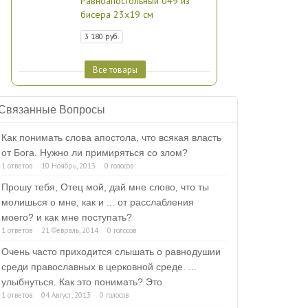
Равноапостольный 049 из
бисера 23х19 см
3 180 руб.
Все товары
Связанные Вопросы
Как понимать слова апостола, что всякая власть
от Бога. Нужно ли примиряться со злом?
1 ответов
10 Ноябрь, 2013
0 голосов
Прошу тебя, Отец мой, дай мне слово, что ты
молишься о мне, как и ... от расслабления
моего? и как мне поступать?
1 ответов
21 Февраль, 2014
0 голосов
Очень часто приходится слышать о равнодушии
среди православных в церковной среде. ...
улыбнуться. Как это понимать? Это
1 ответов
04 Август, 2013
0 голосов