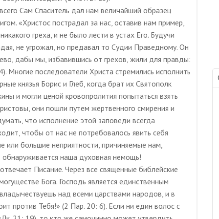
всего Сам Спаситель дал нам величайший образец
гом. «Христос пострадал за нас, оставив нам пример,
икакого греха, и не было лести в устах Его. Будучи
адая, не угрожал, но предавал то Судии Праведному. Он
ево, дабы мы, избавившись от грехов, жили для правды:
24). Многие последователи Христа стремились исполнить
ные князья Борис и Глеб, когда брат их Святополк
жины и могли ценой кровопролития попытаться взять
 Христовы, они пошли путем жертвенного смирения и
 думать, что исполнение этой заповеди всегда
ходит, чтобы от нас не потребовалось явить себя
е или большие неприятности, причиняемые нам,
о обнаруживается наша духовная немощь!
с отвечает Писание. Через все священные библейские
могуществе Бога. Господь является единственным
 владычествуешь над всеми царствами народов, и в
оит против Тебя!» (2 Пар. 20: 6). Если ни един волос с
Лк. 21: 19), то кто же самочинно может утвердить