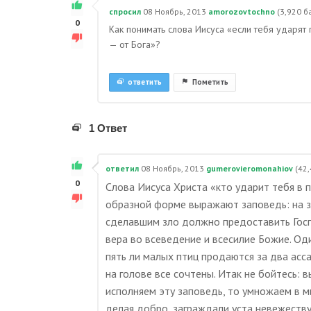
спросил
08 Ноябрь, 2013
amorozovtochno
(
3,920
ба
0
Как понимать слова Иисуса «если тебя ударят 
— от Бога»?
ответить
Пометить
1 Ответ
ответил
08 Ноябрь, 2013
gumerovieromonahiov
(
42,
0
Слова Иисуса Христа «кто ударит тебя в п
образной форме выражают заповедь: на зл
сделавшим зло должно предоставить Госп
вера во всеведение и всесилие Божие. Оди
пять ли малых птиц продаются за два ассар
на голове все сочтены. Итак не бойтесь: 
исполняем эту заповедь, то умножаем в м
делая добро, заграждали уста невежеству 