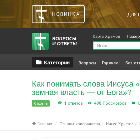
НОВИНКА
ДЛЯ 
Карта Храмов
Пожер
Вопросы
Горячее!
Без от
Как понимать слова Иисуса «
земная власть — от Бога»?
1 ответов
498 Просмотров
О
Открыть
Главная
Основы христианства
Иисус Христос