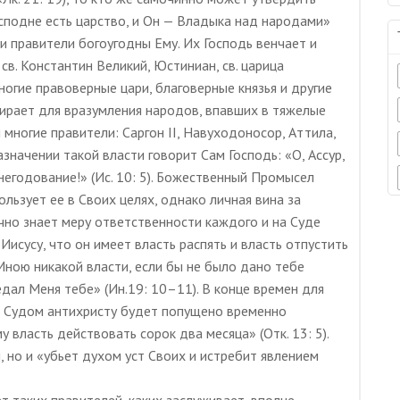
сподне есть царство, и Он — Владыка над народами»
ни правители богоугодны Ему. Их Господь венчает и
св. Константин Великий, Юстиниан, св. царица
многие правоверные цари, благоверные князья и другие
бирает для вразумления народов, впавших в тяжелые
 многие правители: Саргон II, Навуходоносор, Аттила,
азначении такой власти говорит Сам Господь: «О, Ассур,
 негодование!» (Ис. 10: 5). Божественный Промысел
ользует ее в Своих целях, однако личная вина за
очно знает меру ответственности каждого и на Суде
Иисусу, что он имеет власть распять и власть отпустить
 Мною никакой власти, если бы не было дано тебе
едал Меня тебе» (Ин.19: 10–11). В конце времен для
 Судом антихристу будет попущено временно
 власть действовать сорок два месяца» (Отк. 13: 5).
, но и «убьет духом уст Своих и истребит явлением