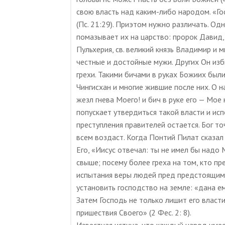
свою власть над каким-либо народом. «Го
(Пс. 21:29). Приэтом нужно различать. Од
помазывает их на царство: пророк Давид, 
Пульхерия, св. великий князь Владимир и 
честные и достойные мужи. Других Он из
грехи. Такими бичами в руках Божиих были
Чингисхан и многие жившие после них. О н
жезл гнева Моего! и бич в руке его — Мое
попускает утвердиться такой власти и исп
преступления правителей остается. Бог т
всем воздаст. Когда Понтий Пилат сказал 
Его, «Иисус отвечал: ты не имел бы надо
свыше; посему более греха на том, кто пр
испытания веры людей пред предстоящим
установить господство на земле: «дана ему
Затем Господь не только лишит его власти
пришествия Своего» (2 Фес. 2: 8).