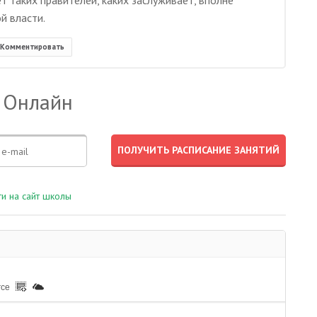
т таких правителей, каких заслуживает, вполне
й власти.
Комментировать
 Онлайн
и на сайт школы
rce