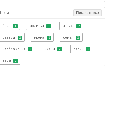
Тэги
Показать все
брак
молитва
атеист
4
3
2
развод
икона
семья
2
2
2
изображения
иконы
грехи
2
2
2
вера
2