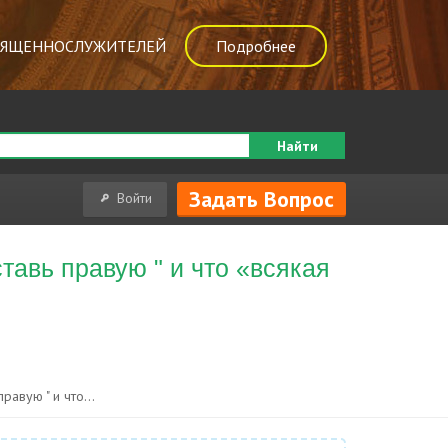
ВЯЩЕННОСЛУЖИТЕЛЕЙ
Подробнее
Найти
Задать Вопрос
Войти
тавь правую " и что «всякая
авую " и что...