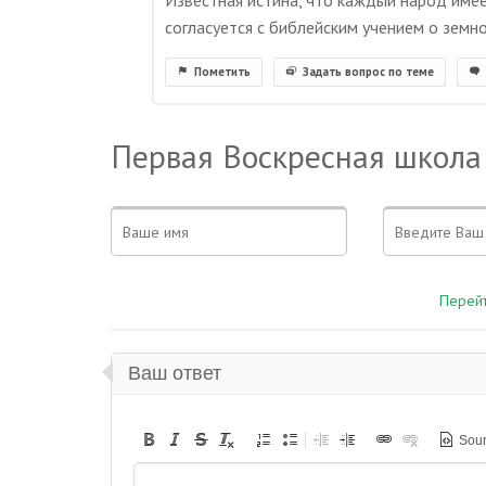
Известная истина, что каждый народ имее
согласуется с библейским учением о земно
Пометить
Задать вопрос по теме
Первая Воскресная школа
Перейт
Ваш ответ
Sou