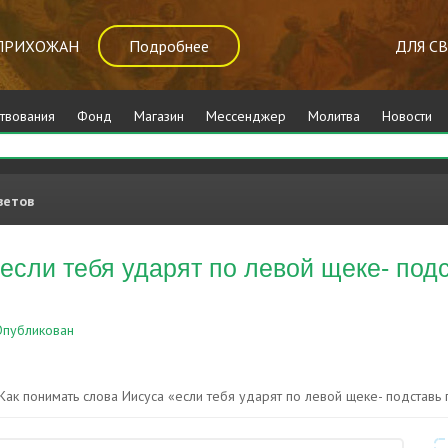
ПРИХОЖАН
Подробнее
ДЛЯ С
твования
Фонд
Магазин
Мессенджер
Молитва
Новости
ветов
если тебя ударят по левой щеке- подс
публикован
Иисус Христос
Как понимать слова Иисуса «если тебя ударят по левой щеке- подставь пр