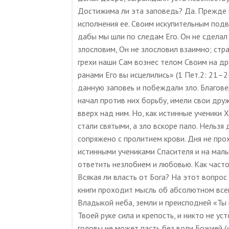
Достижима ли эта заповедь? Да. Прежде 
исполнения ее. Своим искупительным подви
дабы мы шли по следам Его. Он не сделал н
злословим, Он не злословил взаимно; стр
грехи наши Сам вознес телом Своим на др
ранами Его вы исцелились» (1 Пет.2: 21–
данную заповеь и побеждали зло. Благовер
начал против них борьбу, имели свои дру
вверх над ним. Но, как истинные ученики
стали святыми, а зло вскоре пало. Нельзя
сопряжено с пролитием крови. Дня не про
истинными учениками Спасителя и на малы
ответить незлобием и любовью. Как част
Всякая ли власть от Бога? На этот вопро
книги проходит мысль об абсолютном все
Владыкой неба, земли и преисподней «Ты
Твоей руке сила и крепость, и никто не уст
головы не может пасть без воли Божией («