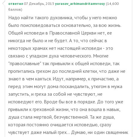
ответил
07 Декабрь, 2013
yurasov_arhimandritamvrosy
(
14,600
баллов)
Надо найти такого духовника, чтобы у него можно
было поисповедоваться основательно, за всю жизнь.
Общей исповеди в Православной Церкви нет, ее
никогда не было и не будет. А то, что сейчас в
некоторых храмах нет настоящей исповеди - это
связано с упадком духа человеческого. Многие
"православные" так привыкли к общей исповеди, так
пропитались грехом до последней клетки, что даже не
знают в чем каяться. Идут, например, к причастию, а
перед этим могут дома поскандалить, утюгом в мужа
запустить, и греха за собой не чувствуют, не
исповедуют его. Вроде бы все в порядке. До того уже
привыкли к греховной жизни, что она вошла в навык,
душа стала мертвой, безчувственной. Та же душа,
которая постоянно очищается исповедью, сразу
чувствует даже малый грех... Думаю, ни один священник