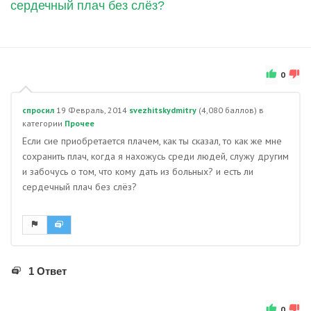
сердечный плач без слёз?
0
спросил
19 Февраль, 2014
svezhitskydmitry
(
4,080
баллов)
в
категории
Прочее
Если сие приобретается плачем, как ты сказал, то как же мне
сохранить плач, когда я нахожусь среди людей, служу другим
и забочусь о том, что кому дать из больных? и есть ли
сердечный плач без слёз?
1 Ответ
0