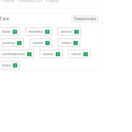
1 ответов
19 Февраль, 2014
0 голосов
Тэги
Показать все
брак
молитва
атеист
4
3
2
развод
икона
семья
2
2
2
изображения
иконы
грехи
2
2
2
вера
2