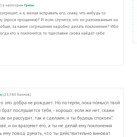
)
в категории
Грехи
согрешит, и я, желая исправить его, скажу что-нибудь со
у (прося прощения)? И если случится, что он разгневанным на
вообще, за какие согрешения надобно делать поклонение? Ибо
гда кто и поклонится, то тщеславие снова найдёт себе
ej
(
23,580
баллов)
то зло добра не рождает. Но потерпи, пока помысл твой
 брат послушается тебя, - хорошо; если же нет, скажи
как он рассудит, так и сделаем, и ты будешь спокоен".
ве, и он вразумит его, а ты не делай ему поклонения
ашь ему повод думать, что ты действительно виноват