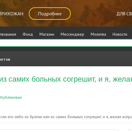
ПРИХОЖАН
Подробнее
ДЛЯ С
твования
Фонд
Магазин
Мессенджер
Молитва
Новости
ветов
из самих больных согрешит, и я, желая
публикован
Грехи
Если кто-либо из братии или из самих больных согрешит, и я, желая исправит