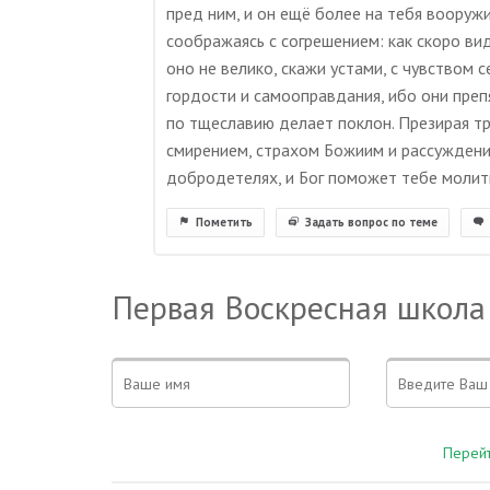
пред ним, и он ещё более на тебя вооруж
соображаясь с согрешением: как скоро вид
оно не велико, скажи устами, с чувством с
гордости и самооправдания, ибо они преп
по тщеславию делает поклон. Презирая три
смирением, страхом Божиим и рассуждение
добродетелях, и Бог поможет тебе молит
Пометить
Задать вопрос по теме
Первая Воскресная школа
Перейт