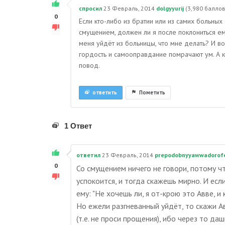
спросил
23 Февраль, 2014
dolgyyurij
(
3,980
баллов
0
Если кто-либо из братии или из самих больных 
смущением, должен ли я после поклониться ем
меня уйдёт из больницы, что мне делать? И 
гордость и самооправдание помрачают ум. А ко
повод.
ответить
Пометить
1 Ответ
ответил
23 Февраль, 2014
prepodobnyyawwadorof
0
Со смущением ничего не говори, потому ч
успокоится, и тогда скажешь мирно. И если
ему: "Не хочешь ли, я от-крою это Авве, и 
Но ежели разгневанный уйдёт, то скажи Ав
(т.е. не проси прощения), ибо через то д