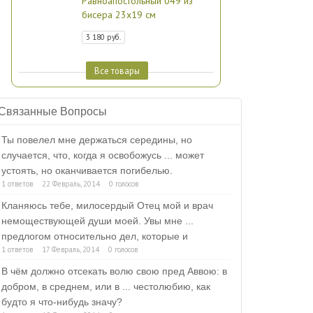
Равноапостольный 049 из
бисера 23х19 см
3 180 руб.
Все товары
Связанные Вопросы
Ты повелел мне держаться середины, но
случается, что, когда я освобожусь ... может
устоять, но оканчивается погибелью.
1 ответов
22 Февраль, 2014
0 голосов
Кланяюсь тебе, милосердый Отец мой и врач
немоществующей души моей. Увы мне ...
предлогом относительно дел, которые и
1 ответов
17 Февраль, 2014
0 голосов
В чём должно отсекать волю свою пред Аввою: в
добром, в среднем, или в ... честолюбию, как
будто я что-нибудь значу?