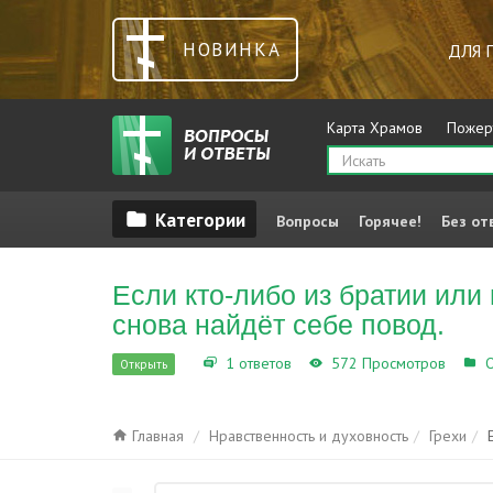
НОВИНКА
ДЛЯ 
Карта Храмов
Пожер
Вопросы
Горячее!
Без от
Если кто-либо из братии или 
снова найдёт себе повод.
1 ответов
572 Просмотров
О
Открыть
Главная
Нравственность и духовность
Грехи