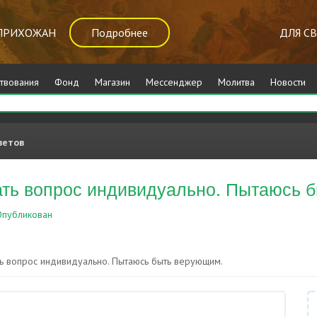
ПРИХОЖАН
Подробнее
ДЛЯ С
твования
Фонд
Магазин
Мессенджер
Молитва
Новости
ветов
ать вопрос индивидуально. Пытаюсь 
публикован
Прочее
ть вопрос индивидуально. Пытаюсь быть верующим.