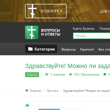
НОВИНКА
ДЛЯ 
Карта Храмов
Пожер
Вопросы
Горячее!
Без от
Здравствуйте! Можно ли зад
1 ответов
301 Просмотров
О
Открыть
Главная
Прочее
Здравствуйте! Можно ли зада