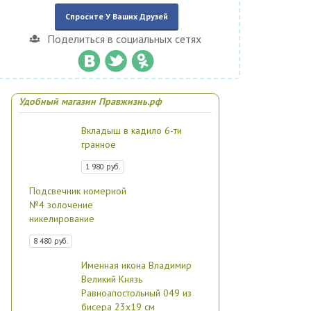
Спросите У Ваших Друзей
Поделиться в социальных сетях
Удобный магазин Правжизнь.рф
Вкладыш в кадило 6-ти
гранное
1 980 руб.
Подсвечник номерной
№4 золочение
никелирование
8 480 руб.
Именная икона Владимир
Великий Князь
Равноапостольный 049 из
бисера 23х19 см