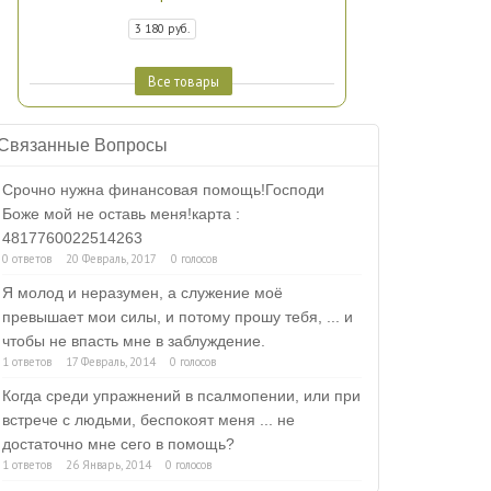
3 180 руб.
Все товары
Связанные Вопросы
Срочно нужна финансовая помощь!Господи
Боже мой не оставь меня!карта :
4817760022514263
0 ответов
20 Февраль, 2017
0 голосов
Я молод и неразумен, а служение моё
превышает мои силы, и потому прошу тебя, ... и
чтобы не впасть мне в заблуждение.
1 ответов
17 Февраль, 2014
0 голосов
Когда среди упражнений в псалмопении, или при
встрече с людьми, беспокоят меня ... не
достаточно мне сего в помощь?
1 ответов
26 Январь, 2014
0 голосов