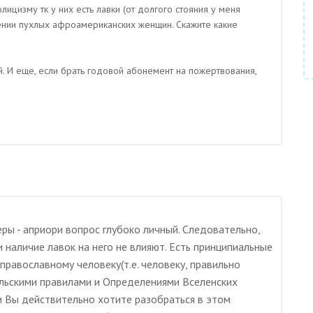
ицизму тк у них есть лавки (от долгого стояния у меня
нении пухлых афроамериканских женщин. Скажите какие
. И еще, если брать годовой абонемент на пожертвования,
еры - априори вопрос глубоко личный. Следовательно,
наличие лавок на него не влияют. Есть принципиальные
православному человеку(т.е. человеку, правильно
ольскими правилами и Определениями Вселенских
и Вы действительно хотите разобраться в этом