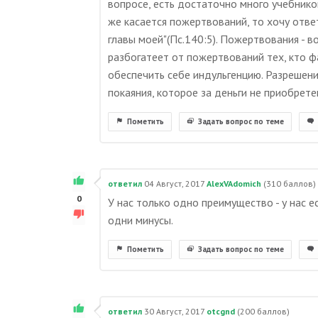
вопросе, есть достаточно много учебников
же касается пожертвований, то хочу отве
главы моей"(Пс.140:5). Пожертвования - в
разбогатеет от пожертвований тех, кто ф
обеспечить себе индульгенцию. Разрешен
покаяния, которое за деньги не приобрет
Пометить
Задать вопрос по теме
ответил
04 Август, 2017
AlexVAdomich
(
310
баллов)
0
У нас только одно преимущество - у нас ес
одни минусы.
Пометить
Задать вопрос по теме
ответил
30 Август, 2017
otcgnd
(
200
баллов)