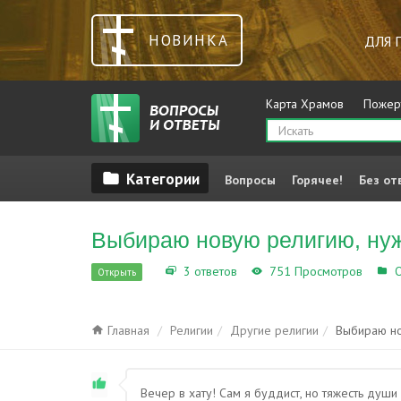
НОВИНКА
ДЛЯ 
Карта Храмов
Пожер
Вопросы
Горячее!
Без от
Выбираю новую религию, ну
3 ответов
751 Просмотров
О
Открыть
Главная
Религии
Другие религии
Выбираю но
Вечер в хату! Сам я буддист, но тяжесть души