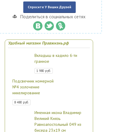
Спросите У Ваших Друзей
Поделиться в социальных сетях
Удобный магазин Правжизнь.рф
Вкладыш в кадило 6-ти
гранное
1 980 руб.
Подсвечник номерной
№4 золочение
никелирование
8 480 руб.
Именная икона Владимир
Великий Князь
Равноапостольный 049 из
бисера 23х19 см