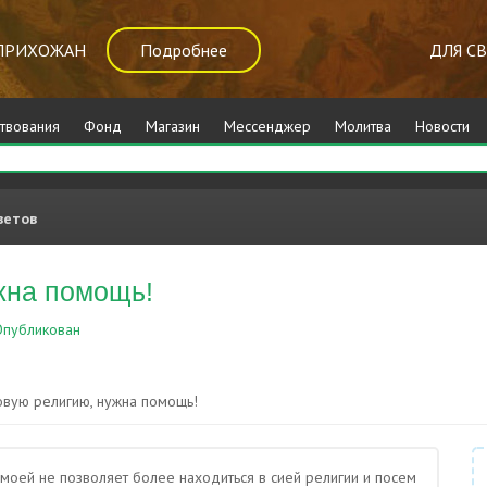
ПРИХОЖАН
Подробнее
ДЛЯ С
твования
Фонд
Магазин
Мессенджер
Молитва
Новости
ветов
жна помощь!
публикован
Другие религии
вую религию, нужна помощь!
 моей не позволяет более находиться в сией религии и посем