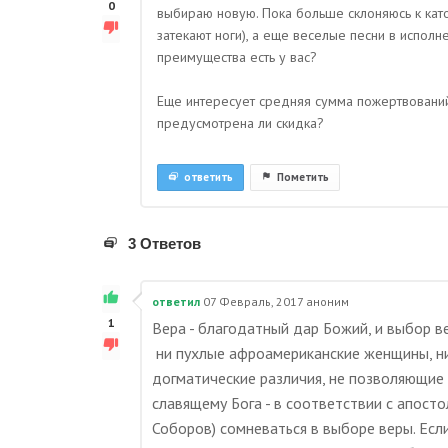
0
выбираю новую. Пока больше склоняюсь к катол
затекают ноги), а еще веселые песни в испол
преимущества есть у вас?
Еще интересует средняя сумма пожертвований
предусмотрена ли скидка?
ответить
Пометить
3 Ответов
ответил
07 Февраль, 2017
аноним
1
Вера - благодатный дар Божий, и выбор в
ни пухлые афроамериканские женщины, ни 
догматические различия, не позволяющие 
славящему Бога - в соответствии с апост
Соборов) сомневаться в выборе веры. Есл