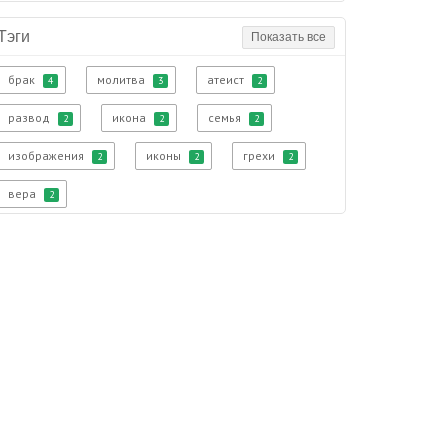
Тэги
Показать все
брак
молитва
атеист
4
3
2
развод
икона
семья
2
2
2
изображения
иконы
грехи
2
2
2
вера
2