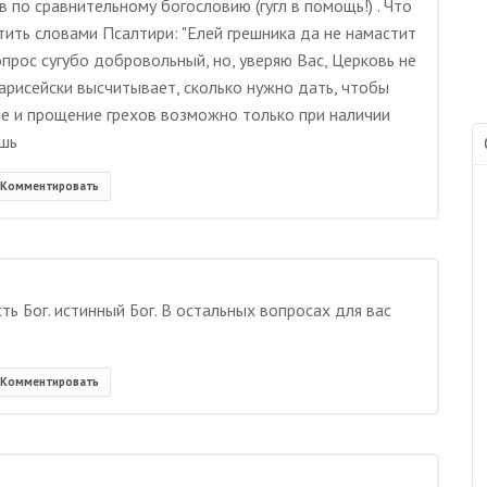
 по сравнительному богословию (гугл в помощь!) . Что
тить словами Псалтири: "Елей грешника да не намастит
опрос сугубо добровольный, но, уверяю Вас, Церковь не
арисейски высчитывает, сколько нужно дать, чтобы
ие и прощение грехов возможно только при наличии
ешь
Комментировать
ть Бог. истинный Бог. В остальных вопросах для вас
Комментировать