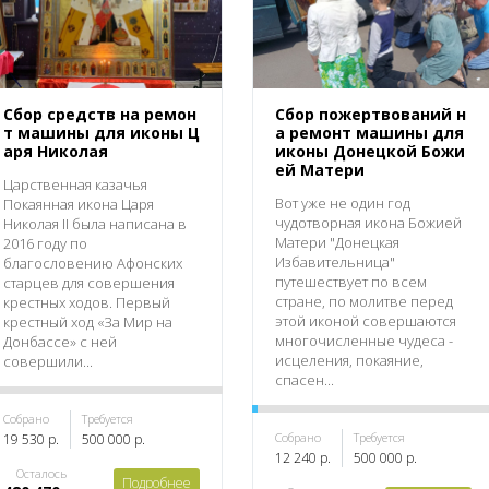
Сбор средств на ремон
Сбор пожертвований н
т машины для иконы Ц
а ремонт машины для
аря Николая
иконы Донецкой Божи
ей Матери
Царственная казачья
Вот уже не один год
Покаянная икона Царя
чудотворная икона Божией
Николая II была написана в
Матери "Донецкая
2016 году по
Избавительница"
благословению Афонских
путешествует по всем
старцев для совершения
стране, по молитве перед
крестных ходов. Первый
этой иконой совершаются
крестный ход «За Мир на
многочисленные чудеса -
Донбассе» с ней
исцеления, покаяние,
совершили...
спасен...
Собрано
Требуется
Собрано
Требуется
19 530 р.
500 000 р.
12 240 р.
500 000 р.
Осталось
Подробнее