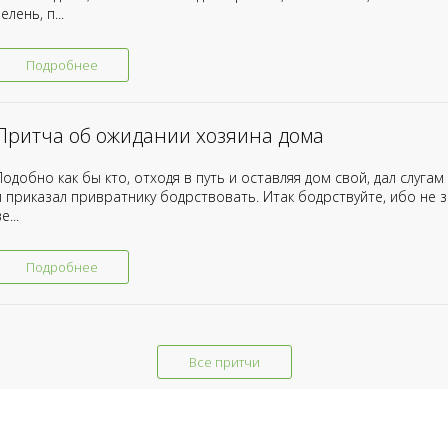
елень, п...
Подробнее
Притча об ожидании хозяина дома
Подобно как бы кто, отходя в путь и оставляя дом свой, дал слугам
и приказал привратнику бодрствовать. Итак бодрствуйте, ибо не з
е...
Подробнее
Все притчи