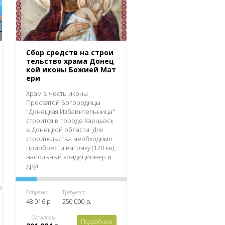
Сбор средств на строи
тельство храма Донец
кой иконы Божией Мат
ери
Храм в честь иконы
Пресвятой Богородицы
"Донецкая Избавительница"
строится в городе Харцызск
в Донецкой области. Для
строительства необходимо
приобрести вагонку (120 кв),
напольный кондиционер и
друг...
Собрано
Требуется
48 016 р.
250 000 р.
Осталось
Подробнее