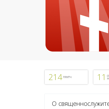
214
11
О
ПРИТЧ
Н
О священнослужит