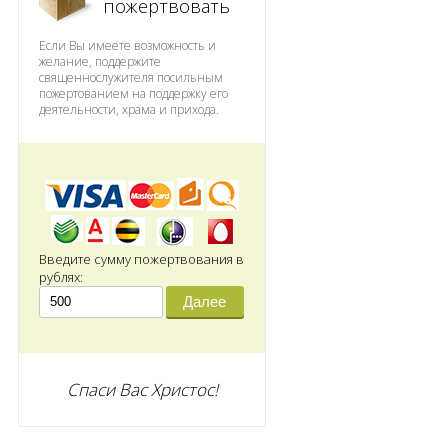
пожертвовать
Если Вы имеете возможность и
желание, поддержите
священнослужителя посильным
пожертованием на поддержку его
деятельности, храма и прихода.
Введите сумму пожертвования в
рублях:
Далее
Спаси Вас Христос!