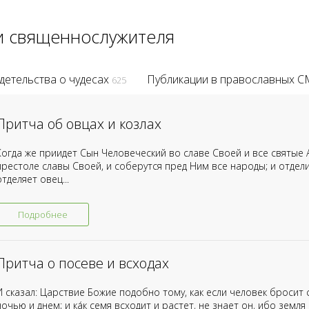
и священнослужителя
детельства о чудесах
Публикации в православных 
625
Притча об овцах и козлах
Когда же приидет Сын Человеческий во славе Своей и все святые А
престоле славы Своей, и соберутся пред Ним все народы; и отдели
отделяет овец...
Подробнее
Притча о посеве и всходах
И сказал: Царствие Божие подобно тому, как если человек бросит с
ночью и днем; и ка́к семя всходит и растет, не знает он, ибо зем