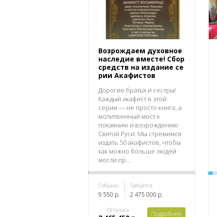
Возрождаем духовное
наследие вместе! Сбор
средств на издание се
рии Акафистов
Дорогие братья и сестры!
Каждый акафист в этой
серии — не просто книга, а
молитвенный мост к
покаянию и возрождению
Святой Руси. Мы стремимся
издать 50 акафистов, чтобы
как можно больше людей
могли пр...
Собрано
Требуется
9 550 р.
2 475 000 р.
Осталось
Подробнее