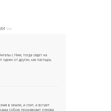
СМИ
550
нгелы с Ним, тогда сядет на
т одних от других, как пастырь
емя в землю, и спит, и встает
ля сама собою производит сперва