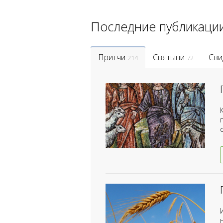
Последние публикаци
Притчи
Святыни
Сви
214
72