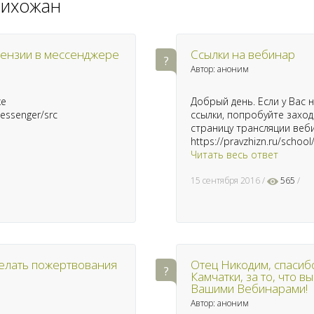
рихожан
ензии в мессенджере
Ссылки на вебинар
Автор: аноним
ке
Добрый день. Если у Вас
messenger/src
ссылки, попробуйте заход
страницу трансляции веб
https://pravzhizn.ru/school
Читать весь ответ
15 сентября 2016
565
сделать пожертвования
Отец Никодим, спасиб
Камчатки, за то, что в
Вашими Вебинарами!
Автор: аноним