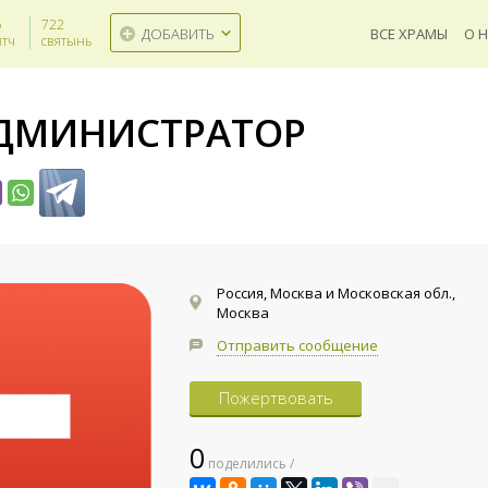
6
722
ВСЕ ХРАМЫ
О 
ДОБАВИТЬ
итч
святынь
ДМИНИСТРАТОР
Россия, Москва и Московская обл.,
Москва
Церковь в Кислухе
Отправить сообщение
Пожертвовать
0
поделились /