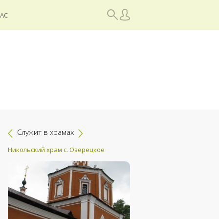
НАС
Служит в храмах
Никольский храм с. Озерецкое
Собор Александра Невского, 
Барнаул
Россия, Алтайский край
Являюсь прихожа