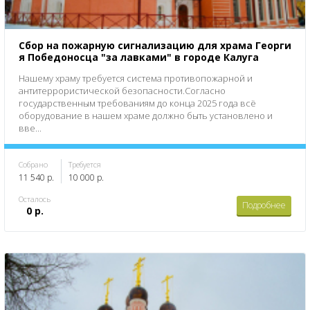
Сбор на пожарную сигнализацию для храма Георги
я Победоносца "за лавками" в городе Калуга
Нашему храму требуется система противопожарной и
антитеррористической безопасности.Согласно
государственным требованиям до конца 2025 года всё
оборудование в нашем храме должно быть установлено и
вве...
Собрано
Требуется
11 540 р.
10 000 р.
Осталось
Подробнее
0 р.