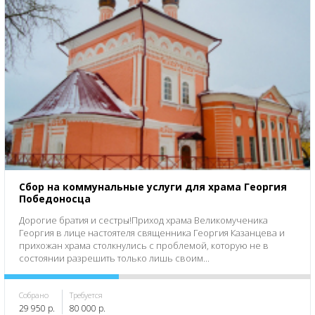
Сбор на коммунальные услуги для храма Георгия
Победоносца
Дорогие братия и сестры!Приход храма Великомученика
Георгия в лице настоятеля священника Георгия Казанцева и
прихожан храма столкнулись с проблемой, которую не в
состоянии разрешить только лишь своим...
Собрано
Требуется
29 950 р.
80 000 р.