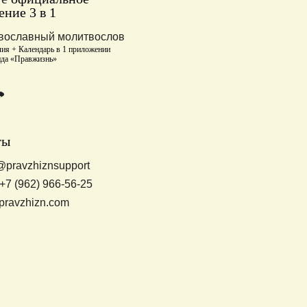
ние 3 в 1
вославный молитвослов
ия + Календарь в 1 приложении
нда «Правжизнь»
ты
@pravzhiznsupport
+7 (962) 966-56-25
pravzhizn.com