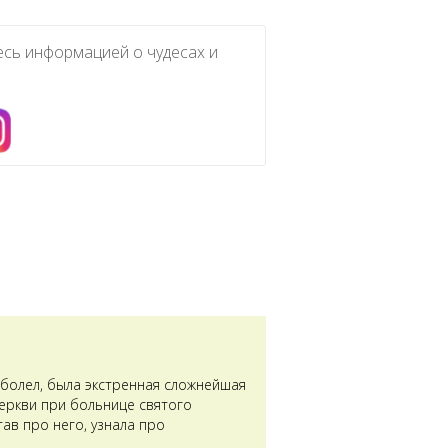
есь информацией о чудесах и
аболел, была экстренная сложнейшая
церкви при больнице святого
ав про него, узнала про