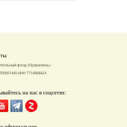
иты
ительный фонд «Правжизнь»
700001445 ИНН 7714968424
вайтесь на нас в соцсетях:
те
официальное