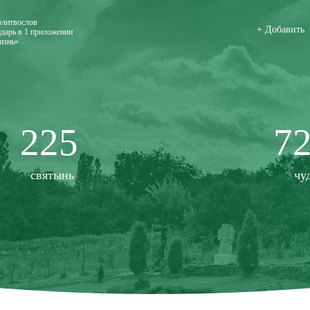
олитвослов
+ Добавить
дарь в 1 приложении
изнь»
225
7
святынь
чу