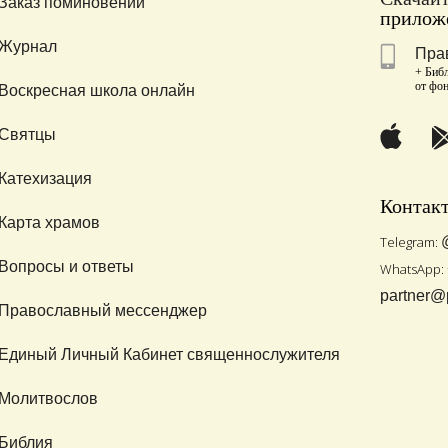
Заказ поминовений
приложе
Журнал
Пра
+ Библ
от фо
Воскресная школа онлайн
Святцы
Катехизация
Контак
Карта храмов
Telegram:
Вопросы и ответы
WhatsApp:
partner@
Православный мессенджер
Единый Личный Кабинет священнослужителя
Молитвослов
Библия