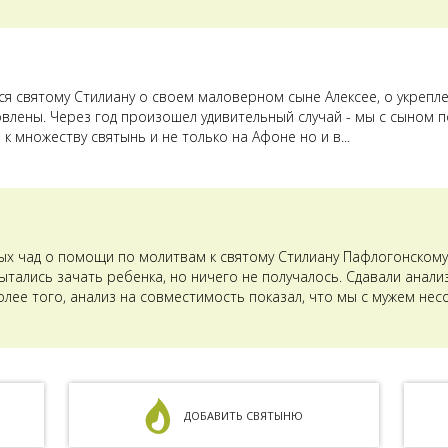
лся святому Стилиану о своем маловерном сыне Алексее, о укрепл
овлены. Через год произошел удивительный случай - мы с сыном п
к множеству святынь и не только на Афоне но и в...
ых чад о помощи по молитвам к святому Стилиану Пафлогонскому.
тались зачать ребенка, но ничего не получалось. Сдавали анализ
олее того, анализ на совместимость показал, что мы с мужем не
ДОБАВИТЬ СВЯТЫНЮ