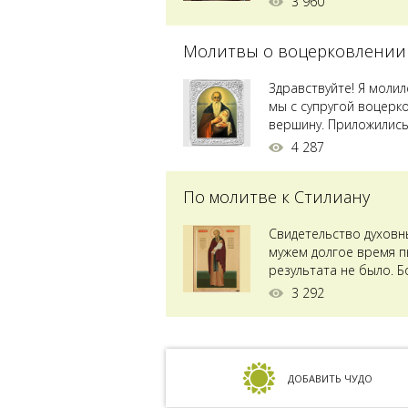
3 960
Молитвы о воцерковлении
Здравствуйте! Я моли
мы с супругой воцерк
вершину. Приложились 
4 287
По молитве к Стилиану
Свидетельство духовн
мужем долгое время пы
результата не было. Б
ставили...
3 292
ДОБАВИТЬ ЧУДО