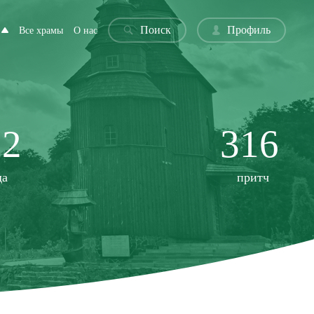
Поиск
Профиль
Все храмы
О нас
22
316
да
притч