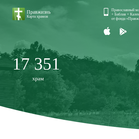
Православный м
Правжизнь
+ Библия + Кален
Карта храмов
от фонда «Правж
17 351
храм