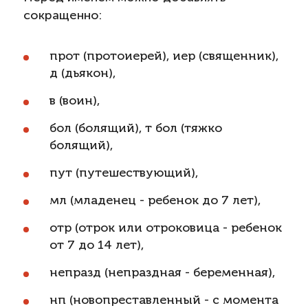
сокращенно:
прот (протоиерей), иер (священник),
д (дьякон),
в (воин),
бол (болящий), т бол (тяжко
болящий),
пут (путешествующий),
мл (младенец - ребенок до 7 лет),
отр (отрок или отроковица - ребенок
от 7 до 14 лет),
непразд (непраздная - беременная),
нп (новопреставленный - с момента