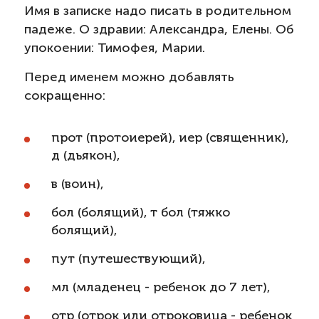
Имя в записке надо писать в родительном
падеже. О здравии: Александра, Елены. Об
упокоении: Тимофея, Марии.
Перед именем можно добавлять
сокращенно:
прот (протоиерей), иер (священник),
д (дьякон),
в (воин),
бол (болящий), т бол (тяжко
болящий),
пут (путешествующий),
мл (младенец - ребенок до 7 лет),
отр (отрок или отроковица - ребенок