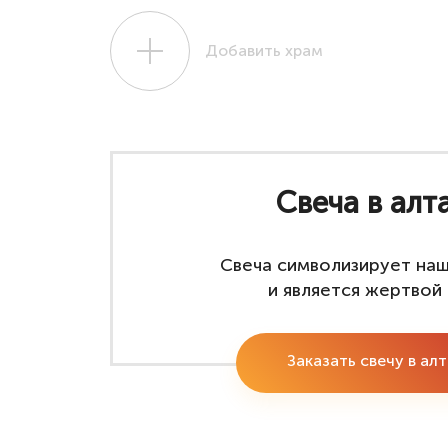
Добавить храм
Свеча в алт
Свеча символизирует на
и является жертвой 
Заказать свечу в ал