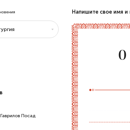
Напишите свое имя и 
новения
ургия
О
в
 Гаврилов Посад