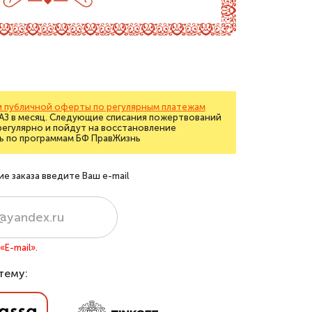
 публичной оферты по регулярным платежам
РАЗ в месяц. Следующие списания пожертвований
регулярно и пойдут на восстановление
ь по программам БФ ПравЖизнь
 заказа введите Ваш e-mail
E-mail».
тему: