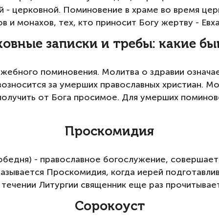
 - церковной. Поминовение в храме во время цер
 и монахов, тех, кто приносит Богу жертву - Евх
овные записки и требы: какие б
жебного поминовения. Молитва о здравии означае
 возносится за умерших православных христиан. 
 получить от Бога просимое. Для умерших поминов
Проскомидия
обедня) - православное богослужение, совершаетс
называется Проскомидия, когда иерей подготавли
В течении Литургии священник еще раз прочитывает
Сорокоуст