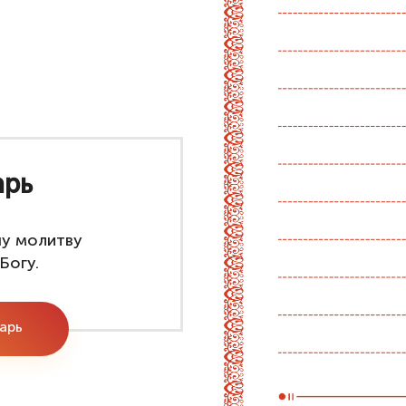
арь
шу молитву
Богу.
тарь