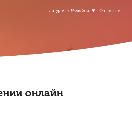
Литургия / Молебны
О проекте
оении онлайн