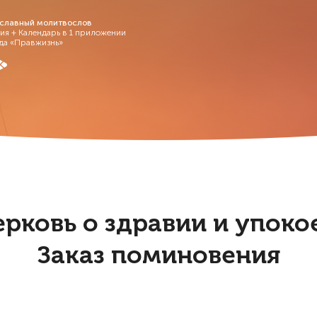
славный молитвослов
ия + Календарь в 1 приложении
да «Правжизнь»
ерковь о здравии и упок
Заказ поминовения