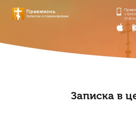
Право
Правжизнь
+ Библ
Записки о поминовении
от фон
Записка в ц