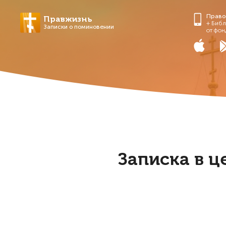
Право
Правжизнь
+ Библ
Записки о поминовении
от фон
Записка в ц