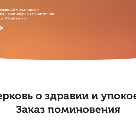
славный молитвослов
ия + Календарь в 1 приложении
да «Правжизнь»
ерковь о здравии и упок
Заказ поминовения