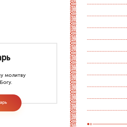
арь
шу молитву
Богу.
тарь