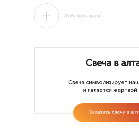
Добавить храм
Свеча в алт
Свеча символизирует на
и является жертвой 
Заказать свечу в ал