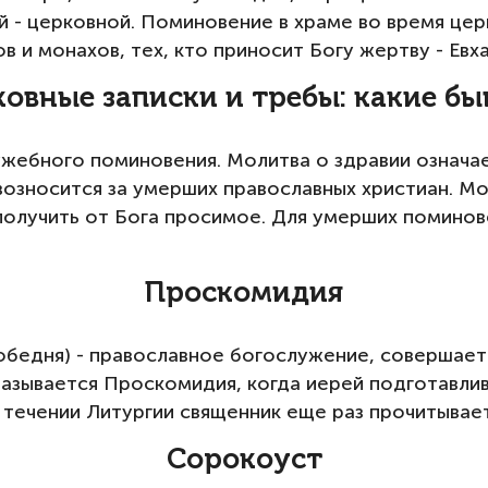
 - церковной. Поминовение в храме во время цер
 и монахов, тех, кто приносит Богу жертву - Евх
овные записки и требы: какие б
жебного поминовения. Молитва о здравии означае
 возносится за умерших православных христиан. 
 получить от Бога просимое. Для умерших поминов
Проскомидия
обедня) - православное богослужение, совершаетс
называется Проскомидия, когда иерей подготавли
В течении Литургии священник еще раз прочитывает
Сорокоуст