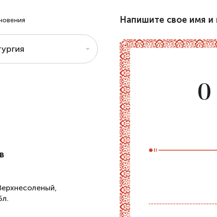
Напишите свое имя и 
новения
ургия
О
в
Верхнесоленый,
бл.