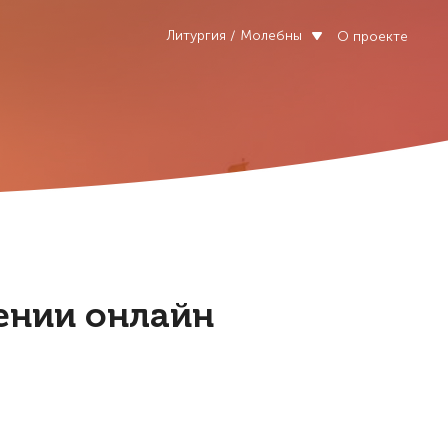
Литургия / Молебны
О проекте
оении онлайн