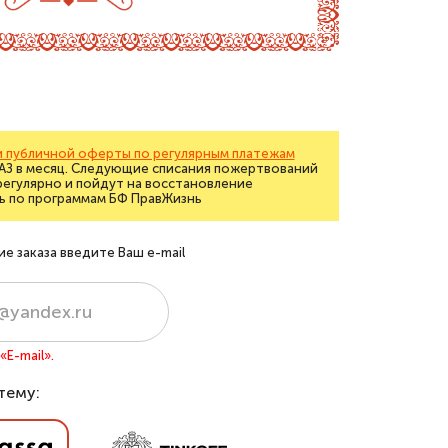
 публичной оферты по регулярным платежам
РАЗ в месяц. Следующие списания пожертвований
регулярно и пойдут на восстановление
ь по программам БФ ПравЖизнь
 заказа введите Ваш e-mail
E-mail».
тему: