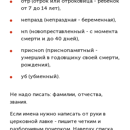
отр (отрок или отроковица - ребенок
от 7 до 14 лет),
непразд (непраздная - беременная),
нп (новопреставленный - с момента
смерти и до 40 дней),
присноп (приснопамятный -
умерший в годовщину своей смерти,
рождения),
уб (убиенный).
Не надо писать: фамилии, отчества,
звания.
Если имена нужно написать от руки в
церковной лавке - пишите четким и
разборчивым почерком. Наверху списка