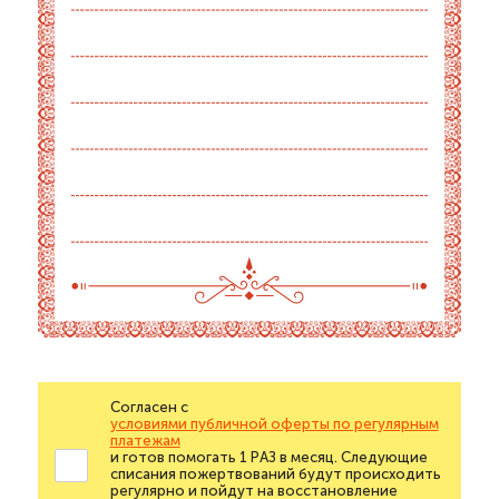
Согласен с
условиями публичной оферты по регулярным
платежам
и готов помогать 1 РАЗ в месяц. Следующие
списания пожертвований будут происходить
регулярно и пойдут на восстановление