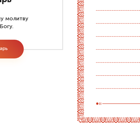
шу молитву
Богу.
тарь