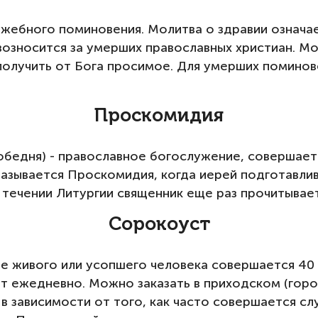
жебного поминовения. Молитва о здравии означае
 возносится за умерших православных христиан. 
 получить от Бога просимое. Для умерших поминов
Проскомидия
обедня) - православное богослужение, совершаетс
называется Проскомидия, когда иерей подготавли
В течении Литургии священник еще раз прочитывает
Сорокоуст
ие живого или усопшего человека совершается 40 
ат ежедневно. Можно заказать в приходском (горо
, в зависимости от того, как часто совершается с