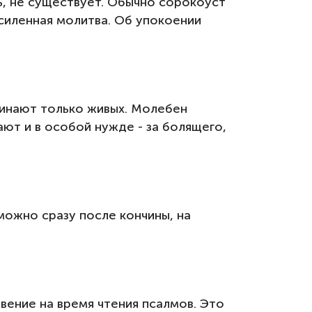
ть, не существует. Обычно сорокоуст
усиленная молитва. Об упокоении
инают только живых. Молебен
ают и в особой нужде - за болящего,
можно сразу после кончины, на
вение на время чтения псалмов. Это