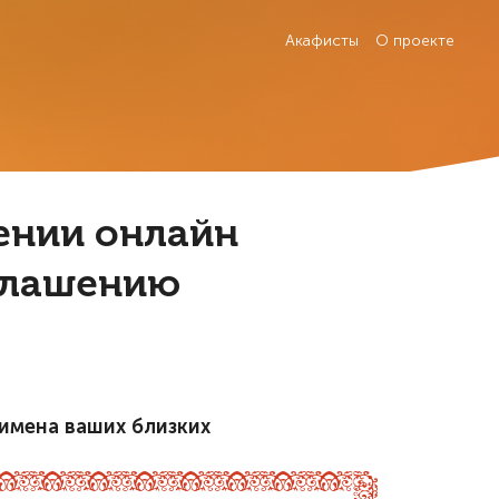
Акафисты
О проекте
оении онлайн
глашению
имена ваших близких