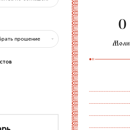
О
брать прошение
Моли
стов
арь