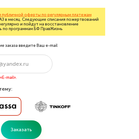
 публичной оферты по регулярным платежам
РАЗ в месяц. Следующие списания пожертвований
регулярно и пойдут на восстановление
ь по программам БФ ПравЖизнь
 заказа введите Ваш e-mail
E-mail».
тему:
Заказать