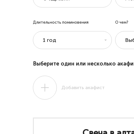
Длительность поминовения
О чем?
1 год
Вы
Выберите один или несколько акафи
Добавить акафист
Свеча в алт