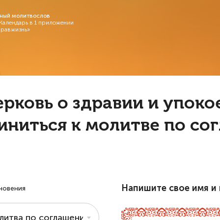
ный молитвослов
 Календарь в 1 приложении
Правжизнь»
ерковь о здравии и упок
иниться к молитве по со
Напишите свое имя и 
новения
литва по соглашению