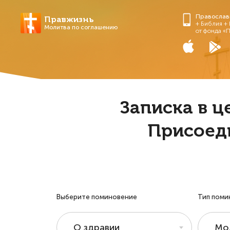
Православ
Правжизнь
+ Библия +
Молитва по соглашению
от фонда «
Записка в ц
Присоед
Выберите поминовение
Тип поми
О здравии
Мо