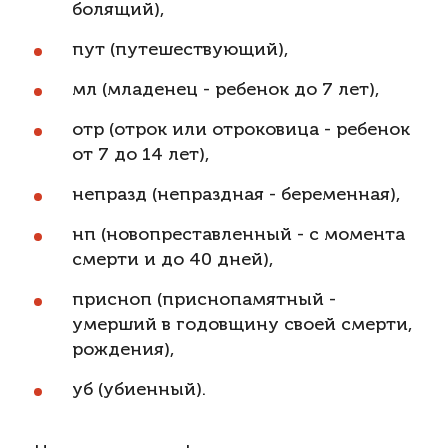
болящий),
пут (путешествующий),
мл (младенец - ребенок до 7 лет),
отр (отрок или отроковица - ребенок
от 7 до 14 лет),
непразд (непраздная - беременная),
нп (новопреставленный - с момента
смерти и до 40 дней),
присноп (приснопамятный -
умерший в годовщину своей смерти,
рождения),
уб (убиенный).