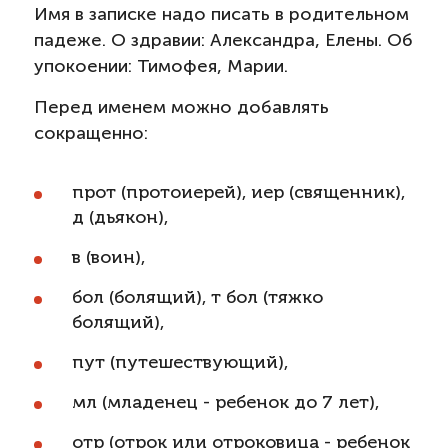
Имя в записке надо писать в родительном
падеже. О здравии: Александра, Елены. Об
упокоении: Тимофея, Марии.
Перед именем можно добавлять
сокращенно:
прот (протоиерей), иер (священник),
д (дьякон),
в (воин),
бол (болящий), т бол (тяжко
болящий),
пут (путешествующий),
мл (младенец - ребенок до 7 лет),
отр (отрок или отроковица - ребенок