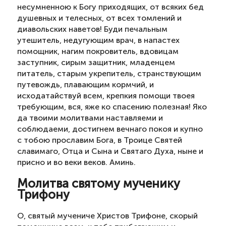
несумненною к Богу приходящих, от всяких бед
душевных и телесных, от всех томлений и
диавольских наветов! Буди печальным
утешитель, недугующим врач, в напастех
помощник, нагим покровитель, вдовицам
заступник, сирым защитник, младенцем
питатель, старым укрепитель, странствующим
путевождь, плавающим кормчий, и
исходатайствуй всем, крепкия помощи твоея
требующим, вся, яже ко спасению полезная! Яко
да твоими молитвами наставляеми и
соблюдаеми, достигнем вечнаго покоя и купно
с тобою прославим Бога, в Троице Святей
славимаго, Отца и Сына и Святаго Духа, ныне и
присно и во веки веков. Аминь.
Молитва святому мученику
Трифону
О, святый мучениче Христов Трифоне, скорый