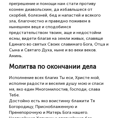
прегрешение и помощи нам стати противу
кознем диавольским, да избавльшеся от
скорбей, болезней, бед и напастей и всякого
зла, благочестно и праведно поживем в
нынешнем веце и сподобимся
предстательством твоим, аще и недостойни
есмы, видети благая на земли живых, славяще
Единаго во святых Своих славимаго Бога, Отца и
Сына и Святаго Духа, ныне и во веки веков.
Аминь.
Молитва по окончании дела
Исполнение всех благих Ты еси, Христе мой,
исполни радости и веселия душу мою и спаси
мя, яко един Многомилостив, Господи, слава
Тебе.
Достойно есть яко воистинну блажити Тя
Богородицу, Присноблаженную и
Пренепорочную и Матерь Бога нашего.