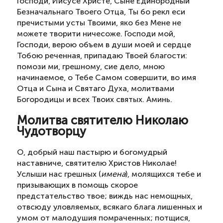
Господи, Иисусе Христе, Сыне Единородный
Безначальнаго Твоего Отца, Ты бо рекл еси
пречистыми усты Твоими, яко без Мене не
можете творити ничесоже. Господи мой,
Господи, верою объем в души моей и сердце
Тобою реченная, припадаю Твоей благости:
помози ми, грешному, сие дело, мною
начинаемое, о Тебе Самом совершити, во имя
Отца и Сына и Святаго Духа, молитвами
Богородицы и всех Твоих святых. Аминь.
Молитва святителю Николаю
Чудотворцу
О, добрый наш пастырю и богомудрый
наставниче, святителю Христов Николае!
Услыши нас грешных (
имена
), молящихся тебе и
призывающих в помощь скорое
предстательство твое; виждь нас немощных,
отвсюду уловляемых, всякаго блага лишенных и
умом от малодушия помраченных; потщися,