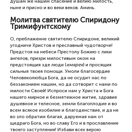
душам же нашим спасение и велию милость,
ныне и присно и во веки веков. Аминь.
Молитва святителю Спиридону
Тримифунтскому
О, преблаженне святителю Спиридоне, великий
угодниче Христов и преславный чудотворче!
Предстоя на небеси Престолу Божию с лики
ангелов, призри милостивым оком на
предстоящия зде люди (
имярек
) и просящия
сильныя твоея помощи. Умоли благосердие
Человеколюбца Бога, да не осудит нас по
беззаконием нашим, но да сотворит с нами по
милости Своей! Испроси нам у Христа и Бога
нашего мирное и безмятежное житие, здравие
душевное и телесное, земли благоплодие и во
всем всякое изобилие и благоденствие, и да не
во зло обратим благая, даруемая нам от
щедраго Бога, но во славу Его и в прославление
твоего заступления! Избави всех верою