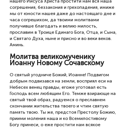
нашего Иисуса Христа простити нам вся наша
согрешения, беззакония и грехопадения, имиже
мы от юности нашея даже до настоящаго дне и
часа согрешихом, да твоими молитвами
получивше благодать и велию милость,
прославим в Троице Единаго Бога, Отца, и Сына,
и Святаго Духа, ныне и присно и во веки веков.
Аминь.
Молитва великомученику
Иоанну Новому Сочавскому
О святый угодниче Божий, Иоанне! Подвигом
добрым подвизався на земли, восприял еси на
Небесех венец правды, егоже уготовал есть
Господь всем любящим Его. Темже взирающе на
святый твой образ, радуемся о преславнем
скончании жительства твоего и чтим святую
память твою. Ты же, предстоя Престолу Божию,
приими моления наша и ко Всемилостивому
Богу принеси, о еже простити нам всякое