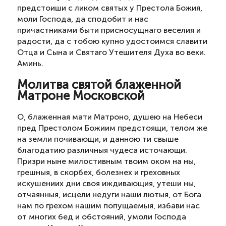
предстоиши с ликом святых у Престола Божия,
моли Господа, да сподобит и нас
причастниками быти присносущнаго веселия и
радости, да с тобою купно удостоимся славити
Отца и Сына и Святаго Утешителя Духа во веки.
Аминь.
Молитва святой блаженной
Матроне Московской
О, блаженная мати Матроно, душею на Небеси
пред Престолом Божиим предстоящи, телом же
на земли почивающи, и данною ти свыше
благодатию различныя чудеса источающи.
Призри ныне милостивным твоим оком на ны,
грешныя, в скорбех, болезнех и греховных
искушениих дни своя иждивающия, утеши ны,
отчаянныя, исцели недуги наши лютыя, от Бога
нам по грехом нашим попущаемыя, избави нас
от многих бед и обстояний, умоли Господа