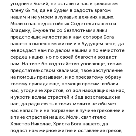
угодниче Божий, не оставити нас в греховнем
плену быти, да не будем в радость врагом
нашим и не умрем в лукавых деяниих наших.
Моли о нас недостойных Содетеля нашего и
Владыку, Емуже ты со безплотными лики
предстоиши: милостива к нам сотвори Бога
нашего в нынешнем житии и в будущем веце, да
не воздаст нам по делом нашим и по нечистоте
сердец наших, но по своей благости воздаст
нам. На твое бо ходатайство уповающе, твоим
предстательством хвалимся, твое заступление
на помощь призываем, и ко пресвятому образу
твоему припадающе, помощи просим: избави
нас, угодниче Христов, от зол находящих на нас,
и укроти волны страстей и бед возстающих на
нас, да ради святых твоих молитв не обымет
нас напасть и не погрязнем в пучине греховней и
в тине страстей наших. Моли, святителю
Христов Николае, Христа Бога нашего, да
подаст нам мирное житие и оставление грехов,