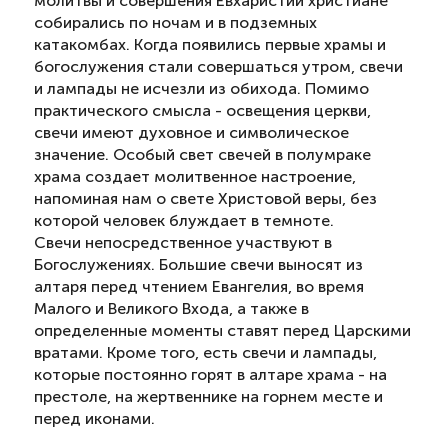
молитвы и совершения Евхаристии христиане
собирались по ночам и в подземных
катакомбах. Когда появились первые храмы и
богослужения стали совершаться утром, свечи
и лампады не исчезли из обихода. Помимо
практического смысла - освещения церкви,
свечи имеют духовное и символическое
значение. Особый свет свечей в полумраке
храма создает молитвенное настроение,
напоминая нам о свете Христовой веры, без
которой человек блуждает в темноте.
Свечи непосредственное участвуют в
Богослужениях. Большие свечи выносят из
алтаря перед чтением Евангелия, во время
Малого и Великого Входа, а также в
определенные моменты ставят перед Царскими
вратами. Кроме того, есть свечи и лампады,
которые постоянно горят в алтаре храма - на
престоле, на жертвеннике на горнем месте и
перед иконами.