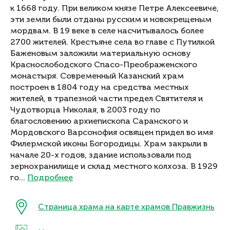
к 1668 году. При великом князе Петре Алексеевиче,
эти земли были отданы русским и новокрещеным
мордвам. В 19 веке в селе насчитывалось более
2700 жителей. Крестьяне села во главе с Путилкой
Баженовым заложили материальную основу
Краснослободского Спасо-Преображенского
монастыря. Современный Казанский храм
построен в 1804 году на средства местных
жителей, в трапезной части предел Святителя и
Чудотворца Николая, в 2003 году по
благословению архиепископа Саранского и
Мордовского Варсонофия освящен придел во имя
Филермской иконы Богородицы. Храм закрыли в
начале 20-х годов, здание использовали под
зернохранилище и склад местного колхоза. В 1929
го...
Подробнее
Страница храма на карте храмов Правжизнь