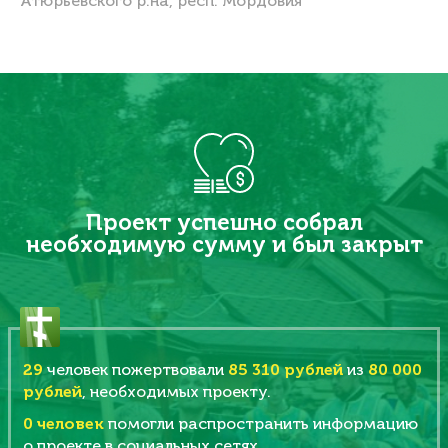
Атюрьевского р.на, респ. Мордовия
Проект успешно собрал
необходимую сумму и был закрыт
29
человек пожертвовали
85 310 рублей
из
80 000
рублей
, необходимых проекту.
0
человек
помогли распространить информацию
о проекте в социальных сетях