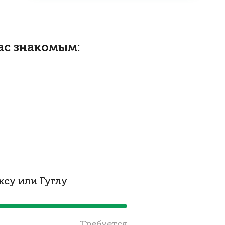
ас знакомым:
су или Гуглу
Требуется