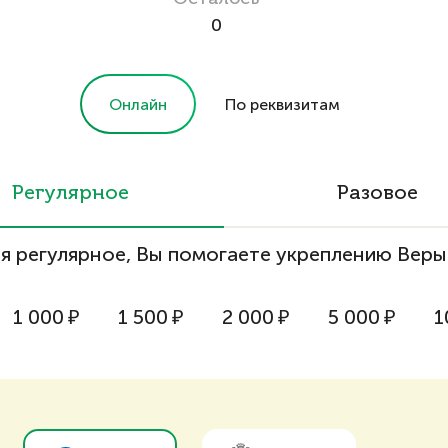
0
Онлайн
По реквизитам
Регулярное
Разовое
я регулярное, Вы помогаете укреплению Веры
1 000
₽
1 500
₽
2 000
₽
5 000
₽
1