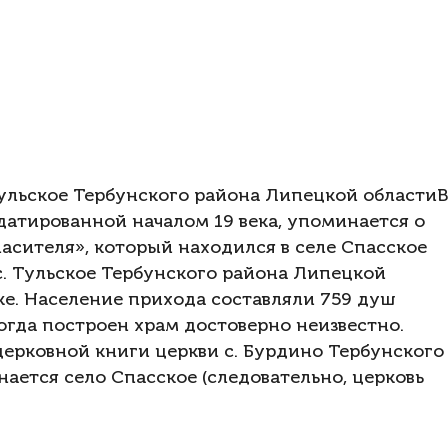
Тульское Тербунского района Липецкой областиВ
датированной началом 19 века, упоминается о
асителя», который находился в селе Спасское
с. Тульское Тербунского района Липецкой
ке. Население прихода составляли 759 душ
огда построен храм достоверно неизвестно.
 церковной книги церкви с. Бурдино Тербунского
ается село Спасское (следовательно, церковь