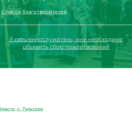
Список благотворителей
Я священнослужитель, мне необходимо
объявить сбор пожертвований
ласть, с. Тульское