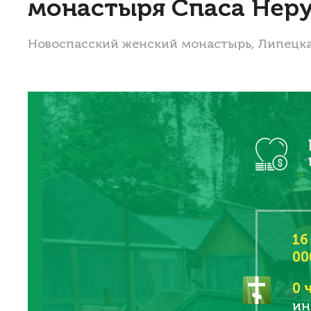
монастыря Спаса Неру
Новоспасский женский монастырь, Липецкая
16
00
0
ч
ин