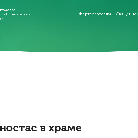
итвослов
Жертвователям
Священно
рь в 1 приложении
ь»
ностас в храме