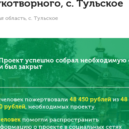
котворного, с. Тульское
 область, с. Тульское
Проект успешно собрал необходимую
и был закрыт
человек пожертвовали
48 450 рублей
из
48
0 рублей
, необходимых проекту.
еловек
помогли распространить
формацию о проекте в социальных сетях