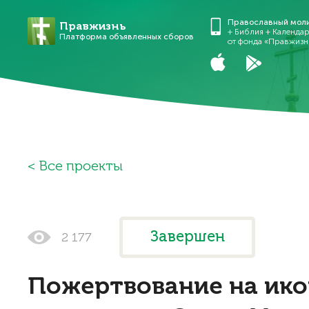
Православный мол
Правжизнь
+ Библия + Календа
Платформа объявленных сборов
от фонда «Правжизн
Все проекты
Завершен
2 177
Пожертвование на ико