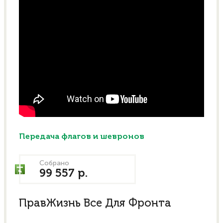
Передача флагов и шевронов
Собрано
99 557 р.
ПравЖизнь Все Для Фронта