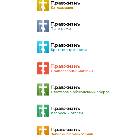
Правжизнь
Катехизация
Правжизнь
Телеграмм
Правжизнь
Братство трезвости
Правжизнь
Православный магазин
Правжизнь
Платформа объявленных сборов
Правжизнь
Вопросы и ответы
Правжизнь
Записки о поминовении