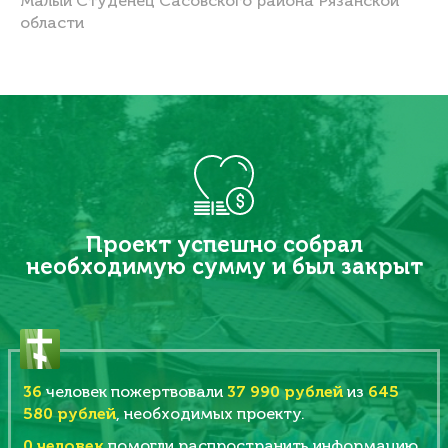
Малый Студенец Сасовского района Рязанской
области
Проект успешно собрал
необходимую сумму и был закрыт
36
человек пожертвовали
37 990 рублей
из
645
580 рублей
, необходимых проекту.
0
человек
помогли распространить информацию