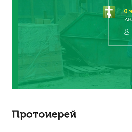
0
ч
ин
Протоиерей