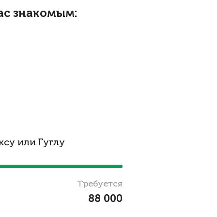
ас знакомым:
су или Гуглу
Требуется
88 000