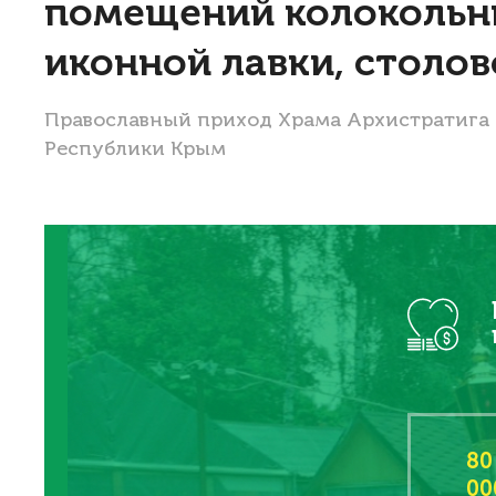
помещений колокольни
иконной лавки, столо
Православный приход Храма Архистратига М
Республики Крым
80
00