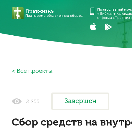
Православный мол
Правжизнь
+ Библия + Календа
Платформа объявленных сборов
от фонда «Правжизн
Все проекты
Завершен
2 255
Сбор средств на внут