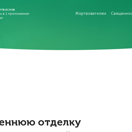
итвослов
Жертвователям
Священно
рь в 1 приложении
ь»
реннюю отделку