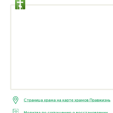
Страница храма на карте храмов Правжизнь
Молитва по соглашению о восстановлении