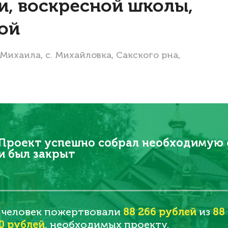
, воскресной школы,
вой
ихаила, с. Михайловка, Сакского рна,
Проект успешно собрал необходимую
и был закрыт
человек пожертвовали
88 266 рублей
из
88
0 рублей
, необходимых проекту.