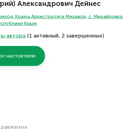
Юрий) Александрович Дейнес
иход Храма Архистратига Михаила, с. Михайловка,
еспублики Крым
ты автора
(1 активный, 2 завершенных)
ос настоятелю
Правжизнь