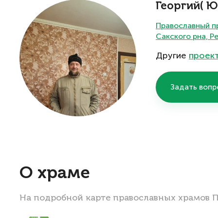
Георгий( 
Православный пр
Сакского рна, Р
Другие
проек
Задать вопр
О храме
На подробной карте православных храмов 