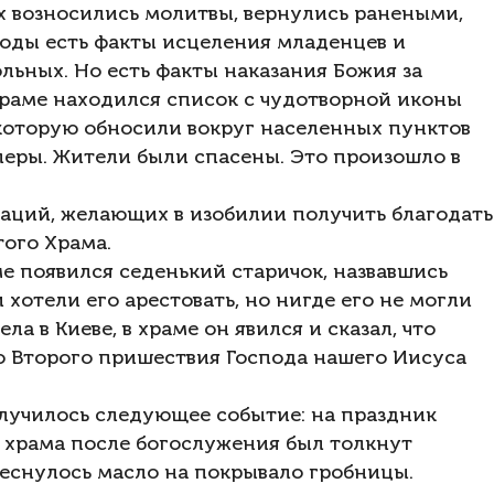
ых возносились молитвы, вернулись ранеными,
оды есть факты исцеления младенцев и
ольных. Но есть факты наказания Божия за
 Храме находился список с чудотворной иконы
оторую обносили вокруг населенных пунктов
олеры. Жители были спасены. Это произошло в
аций, желающих в изобилии получить благодать
того Храма.
ме появился седенький старичок, назвавшись
 хотели его арестовать, но нигде его не могли
а в Киеве, в храме он явился и сказал, что
до Второго пришествия Господа нашего Иисуса
лучилось следующее событие: на праздник
 храма после богослужения был толкнут
еснулось масло на покрывало гробницы.