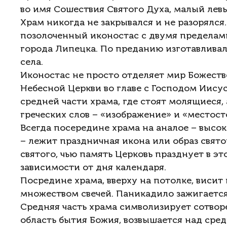
во имя Сошествия Святого Духа, малый левы
Храм никогда не закрывался и не разорялся
позолоченный иконостас с двумя пределами,
города Липецка. По преданию изготавливал
села.
Иконостас не просто отделяет мир Божеств
Небесной Церкви во главе с Господом Иису
средней части храма, где стоят молящиеся,
греческих слов – «изображение» и «местост
Всегда посередине храма на аналое – высо
– лежит праздничная икона или образ свят
святого, чью память Церковь празднует в э
зависимости от дня календаря.
Посредине храма, вверху на потолке, висит 
множеством свечей. Паникадило зажигаетс
Средняя часть храма символизирует сотвор
область бытия Божия, возвышается над сред