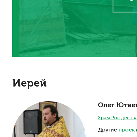
Иерей
Олег Ютае
Храм Рождества 
Другие
проек