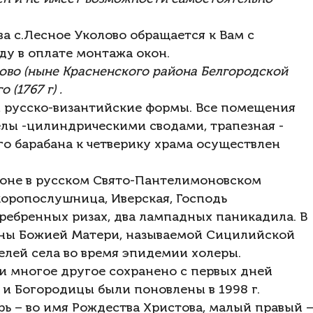
а с.Лесное Уколово обращается к Вам с
у в оплате монтажа окон.
олово (ныне Красненского района Белгородской
 (1767 г) .
 русско-византийские формы. Все помещения
лы -цилиндрическими сводами, трапезная -
го барабана к четверику храма осуществлен
фоне в русском Свято-Пантелимоновском
коропослушница, Иверская, Господь
еребренных ризах, два лампадных паникадила. В
оны Божией Матери, называемой Сицилийской
телей села во время эпидемии холеры.
и многое другое сохранено с первых дней
 и Богородицы были поновлены в 1998 г.
ь – во имя Рождества Христова, малый правый 