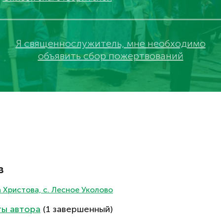
Я священнослужитель, мне необходимо
объявить сбор пожертвований
в
Христова, с. Лесное Уколово
ты автора
(1 завершенный)