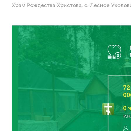
Храм Рождества Христова, с. Лесное Уколов
72
00
0
ч
ин