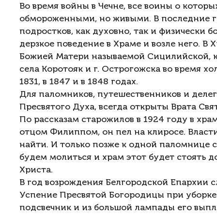
Во время войны в Чечне, все воины о котор
обмороженными, но живыми. В последние г
подростков, как духовно, так и физически б
дерзкое поведение в Храме и возле него. В
Божией Матери называемой Сицилийской, к
села Коротояк и г. Острогожска во время х
1831, в 1847 и в 1848 годах.
Для паломников, путешественников и делег
Пресвятого Духа, всегда открыты Врата Свя
По рассказам старожилов в 1924 году в хра
отцом Филиппом, он пел на клиросе. Власти
найти. И только позже к одной паломнице сел
будем молиться и храм этот будет стоять 
Христа.
В год возрождения Белгородской Епархии с
Успение Пресвятой Богородицы при уборке
подсвечник и из большой лампады его выпл