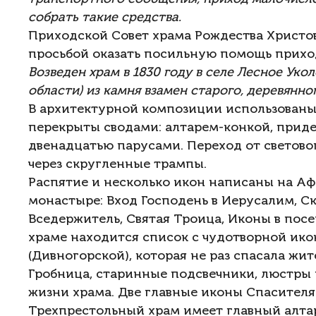
собрать такие средства.
Приходской Совет храма Рождества Христов
просьбой оказать посильную помощь приход
Возведен храм в 1830 году в селе Лесное Ук
области) из камня взамен старого, деревянного
В архитектурной композиции использованы
перекрыты сводами: алтарем-конкой, приде
двенадцатью парусами. Переход от светово
через скругленные трампы.
Распятие и несколько икон написаны на А
монастыре: Вход Господень в Иерусалим, С
Вседержитель, Святая Троица, Иконы в пос
храме находится список с чудотворной ик
(Дивногорской), которая не раз спасала жи
Гробница, старинные подсвечники, люстры 
жизни храма. Две главные иконы Спасителя
Трехпрестольный храм имеет главный алтар