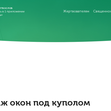
итвослов
Жертвователям
Священно
рь в 1 приложении
ь»
аж окон под куполом