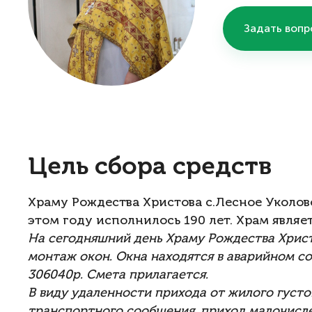
Задать вопр
Цель сбора средств
Храму Рождества Христова с.Лесное Уколов
этом году исполнилось 190 лет. Храм являе
На сегодняшний день Храму Рождества Христ
монтаж окон. Окна находятся в аварийном с
306040р. Смета прилагается.
В виду удаленности прихода от жилого густ
транспортного сообщения, приход малочисл