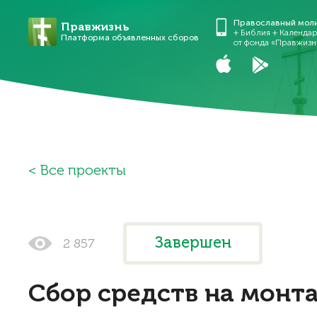
Православный мол
Правжизнь
+ Библия + Календа
Платформа объявленных сборов
от фонда «Правжизн
Все проекты
Завершен
2 857
Сбор средств на монт