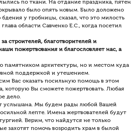
лылись по ткани. На отдание праздника, пятен
окрывало было опять новым. Было доложено
бдения у гробницы, сказал, что это милость
глава области Савченко Е.С., когда посетил
 за строителей, благотворителей и
наши пожертвования и благословляет нас, а
ко памятником архитектуры, но и местом куда
овной поддержкой и утешением.
сим Вас оказать посильную помощь в этом
а, которую Вы сможете пожертвовать. Любая
е дело.
ет услышана. Мы будем рады любой Вашей
осильной лепте. Имена жертвователей будут
ургией. Верим, что найдутся не только
ые захотят помочь возродить храм в былой