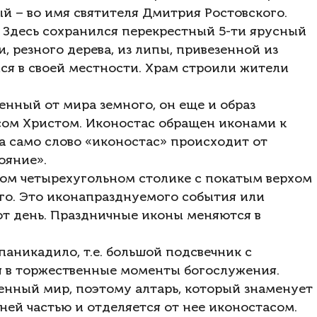
й – во имя святителя Дмитрия Ростовского.
. Здесь сохранился перекрестный 5-ти ярусный
 резного дерева, из липы, привезенной из
ся в своей местности. Храм строили жители
енный от мира земного, он еще и образ
сом Христом. Иконостас обращен иконами к
 а само слово «иконостас» происходит от
ояние».
ком четырехугольном столике с покатым верхом
ого. Это иконапразднуемого события или
тот день. Праздничные иконы меняются в
паникадило, т.е. большой подсвечник с
я в торжественные моменты богослужения.
енный мир, поэтому алтарь, который знаменует
ней частью и отделяется от нее иконостасом.