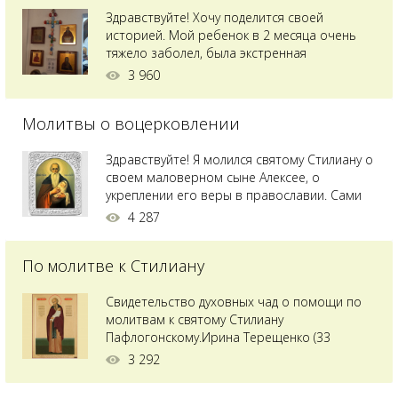
Здравствуйте! Хочу поделится своей
историей. Мой ребенок в 2 месяца очень
тяжело заболел, была экстренная
сложнейшая операция, состояние после
3 960
было критическим, ребенок лежал в
реанимации на ИВЛ. В церкви при больнице
Молитвы о воцерковлении
святого Владимира я увидела незнакомую
мне икону святого с младенцем на руках,
позже прочитав про него, узнала про
Здравствуйте! Я молился святому Стилиану о
Преподобного...
своем маловерном сыне Алексее, о
укреплении его веры в православии. Сами
мы с супругой воцерковлены. Через год
4 287
произошел удивительный случай - мы с
сыном попали на Святую гору Афон на ее
По молитве к Стилиану
вершину. Приложились к множеству святынь
и не только на Афоне но и в...
Свидетельство духовных чад о помощи по
молитвам к святому Стилиану
Пафлогонскому.Ирина Терещенко (33
года):Мы с мужем долгое время пытались
3 292
зачать ребенка, но ничего не получалось.
Сдавали анализы, я посетила многих врачей,