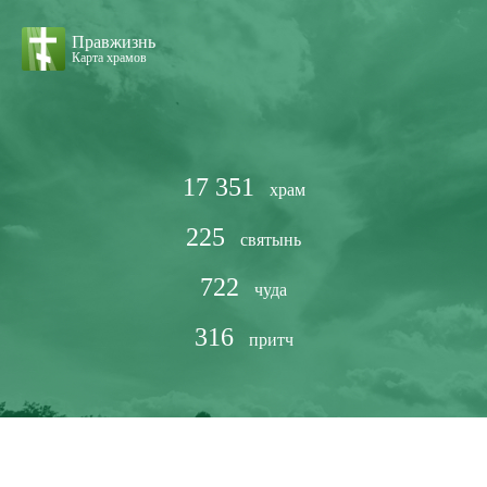
Правжизнь
Карта храмов
17 351
храм
225
святынь
722
чуда
316
притч