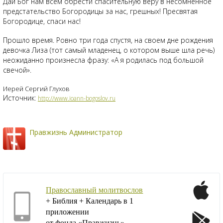
Дай Бог нам всем обрести спасительную веру в несомненное
предстательство Богородицы за нас, грешных! Пресвятая
Богородице, спаси нас!
Прошло время. Ровно три года спустя, на своем дне рождения
девочка Лиза (тот самый младенец, о котором выше шла речь)
неожиданно произнесла фразу: «А я родилась под большой
свечой».
Иерей Сергий Глухов
Источник:
http://www.ioann-bogoslov.ru
Правжизнь Администратор
Православный молитвослов
+ Библия + Календарь в 1
приложении
от фонда «Правжизнь»