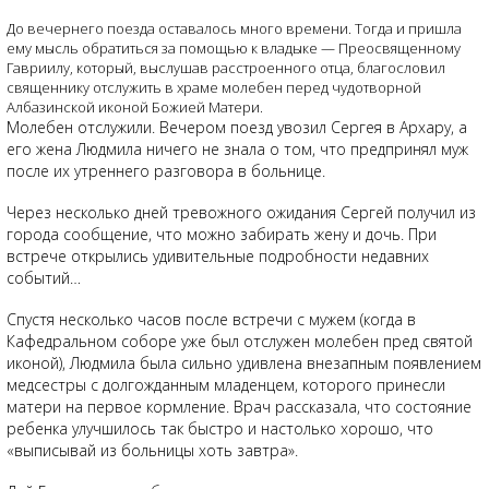
До вечернего поезда оставалось много времени. Тогда и пришла
ему мысль обратиться за помощью к владыке — Преосвященному
Гавриилу, который, выслушав расстроенного отца, благословил
священнику отслужить в храме молебен перед чудотворной
Албазинской иконой Божией Матери.
Молебен отслужили. Вечером поезд увозил Сергея в Архару, а
его жена Людмила ничего не знала о том, что предпринял муж
после их утреннего разговора в больнице.
Через несколько дней тревожного ожидания Сергей получил из
города сообщение, что можно забирать жену и дочь. При
встрече открылись удивительные подробности недавних
событий…
Спустя несколько часов после встречи с мужем (когда в
Кафедральном соборе уже был отслужен молебен пред святой
иконой), Людмила была сильно удивлена внезапным появлением
медсестры с долгожданным младенцем, которого принесли
матери на первое кормление. Врач рассказала, что состояние
ребенка улучшилось так быстро и настолько хорошо, что
«выписывай из больницы хоть завтра».