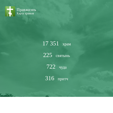
Правжизнь
Карта храмов
17 351
храм
225
святынь
722
чуда
316
притч