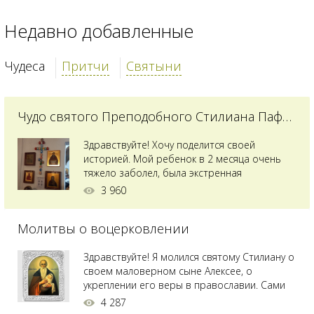
Недавно добавленные
Чудеса
Притчи
Святыни
Чудо святого Преподобного Стилиана Пафлагонского
Здравствуйте! Хочу поделится своей
историей. Мой ребенок в 2 месяца очень
тяжело заболел, была экстренная
сложнейшая операция, состояние после
3 960
было критическим, ребенок лежал в
реанимации на ИВЛ. В церкви при больнице
Молитвы о воцерковлении
святого Владимира я увидела незнакомую
мне икону святого с младенцем на руках,
позже прочитав про него, узнала про
Здравствуйте! Я молился святому Стилиану о
Преподобного...
своем маловерном сыне Алексее, о
укреплении его веры в православии. Сами
мы с супругой воцерковлены. Через год
4 287
произошел удивительный случай - мы с