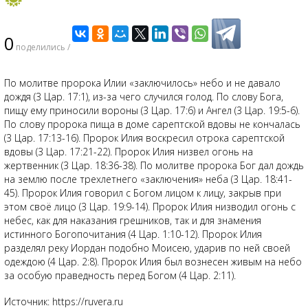
0
поделились /
По молитве пророка Илии «заключилось» небо и не давало
дождя (3 Цар. 17:1), из-за чего случился голод. По слову Бога,
пищу ему приносили вороны (3 Цар. 17:6) и Ангел (3 Цар. 19:5-6).
По слову пророка пища в доме сарептской вдовы не кончалась
(3 Цар. 17:13-16). Пророк Илия воскресил отрока сарептской
вдовы (3 Цар. 17:21-22). Пророк Илия низвел огонь на
жертвенник (3 Цар. 18:36-38). По молитве пророка Бог дал дождь
на землю после трехлетнего «заключения» неба (3 Цар. 18:41-
45). Пророк Илия говорил с Богом лицом к лицу, закрыв при
этом своё лицо (3 Цар. 19:9-14). Пророк Илия низводил огонь с
небес, как для наказания грешников, так и для знамения
истинного Богопочитания (4 Цар. 1:10-12). Пророк Илия
разделял реку Иордан подобно Моисею, ударив по ней своей
одеждою (4 Цар. 2:8). Пророк Илия был вознесен живым на небо
за особую праведность перед Богом (4 Цар. 2:11).
Источник: https://ruvera.ru