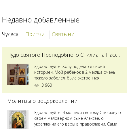
Недавно добавленные
Чудеса
Притчи
Святыни
Чудо святого Преподобного Стилиана Пафлагонского
Здравствуйте! Хочу поделится своей
историей. Мой ребенок в 2 месяца очень
тяжело заболел, была экстренная
сложнейшая операция, состояние после
3 960
было критическим, ребенок лежал в
реанимации на ИВЛ. В церкви при больнице
Молитвы о воцерковлении
святого Владимира я увидела незнакомую
мне икону святого с младенцем на руках,
позже прочитав про него, узнала про
Здравствуйте! Я молился святому Стилиану о
Преподобного...
своем маловерном сыне Алексее, о
укреплении его веры в православии. Сами