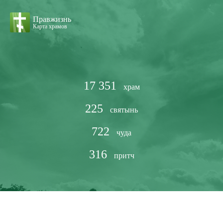
Правжизнь
Карта храмов
17 351
храм
225
святынь
722
чуда
316
притч