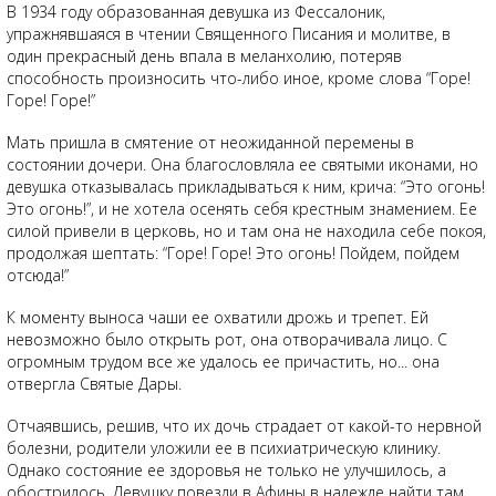
В 1934 году образованная девушка из Фессалоник,
упражнявшаяся в чтении Священного Писания и молитве, в
один прекрасный день впала в меланхолию, потеряв
способность произносить что-либо иное, кроме слова “Горе!
Горе! Горе!”
Мать пришла в смятение от неожиданной перемены в
состоянии дочери. Она благословляла ее святыми иконами, но
девушка отказывалась прикладываться к ним, крича: “Это огонь!
Это огонь!”, и не хотела осенять себя крестным знамением. Ее
силой привели в церковь, но и там она не находила себе покоя,
продолжая шептать: “Горе! Горе! Это огонь! Пойдем, пойдем
отсюда!”
К моменту выноса чаши ее охватили дрожь и трепет. Ей
невозможно было открыть рот, она отворачивала лицо. С
огромным трудом все же удалось ее причастить, но... она
отвергла Святые Дары.
Отчаявшись, решив, что их дочь страдает от какой-то нервной
болезни, родители уложили ее в психиатрическую клинику.
Однако состояние ее здоровья не только не улучшилось, а
обострилось. Девушку повезли в Афины в надежде найти там