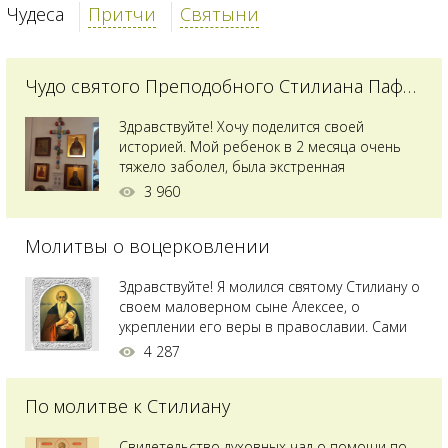
Чудеса
Притчи
Святыни
Чудо святого Преподобного Стилиана Пафлагонского
Здравствуйте! Хочу поделится своей
историей. Мой ребенок в 2 месяца очень
тяжело заболел, была экстренная
сложнейшая операция, состояние после
3 960
было критическим, ребенок лежал в
реанимации на ИВЛ. В церкви при больнице
Молитвы о воцерковлении
святого Владимира я увидела незнакомую
мне икону святого с младенцем на руках,
позже прочитав про него, узнала про
Здравствуйте! Я молился святому Стилиану о
Преподобного...
своем маловерном сыне Алексее, о
укреплении его веры в православии. Сами
мы с супругой воцерковлены. Через год
4 287
произошел удивительный случай - мы с
сыном попали на Святую гору Афон на ее
По молитве к Стилиану
вершину. Приложились к множеству святынь
и не только на Афоне но и в...
Свидетельство духовных чад о помощи по