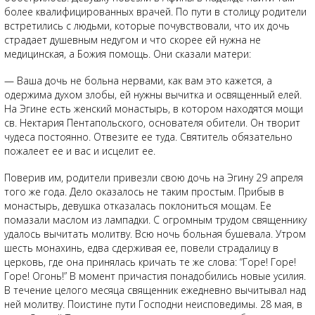
более квалифицированных врачей. По пути в столицу родители
встретились с людьми, которые почувствовали, что их дочь
страдает душевным недугом и что скорее ей нужна не
медицинская, а Божия помощь. Они сказали матери:
— Ваша дочь не больна нервами, как вам это кажется, а
одержима духом злобы, ей нужны вычитка и освященный елей.
На Эгине есть женский монастырь, в котором находятся мощи
св. Нектария Пентапольского, основателя обители. Он творит
чудеса постоянно. Отвезите ее туда. Святитель обязательно
пожалеет ее и вас и исцелит ее.
Поверив им, родители привезли свою дочь на Эгину 29 апреля
того же года. Дело оказалось не таким простым. Прибыв в
монастырь, девушка отказалась поклониться мощам. Ее
помазали маслом из лампадки. С огромным трудом священнику
удалось вычитать молитву. Всю ночь больная бушевала. Утром
шесть монахинь, едва сдерживая ее, повели страдалицу в
церковь, где она принялась кричать те же слова: “Горе! Горе!
Горе! Огонь!” В момент причастия понадобились новые усилия.
В течение целого месяца священник ежедневно вычитывал над
ней молитву. Поистине пути Господни неисповедимы. 28 мая, в