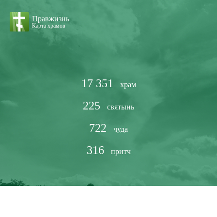
Правжизнь
Карта храмов
17 351
храм
225
святынь
722
чуда
316
притч