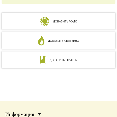
зачать ребенка, но ничего не получалось.
Сдавали анализы, я посетила многих врачей,
но результата не было. Более того, анализ
на совместимость показал, что мы с мужем
несовместимы. Кроме того, мне ставили...
ДОБАВИТЬ ЧУДО
ДОБАВИТЬ СВЯТЫНЮ
ДОБАВИТЬ ПРИТЧУ
Информация