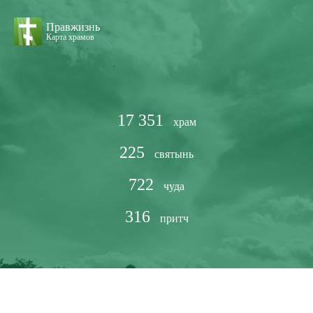
Правжизнь
Карта храмов
17 351
храм
225
святынь
722
чуда
316
притч