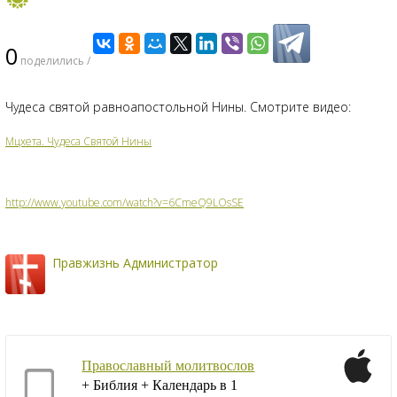
0
поделились /
Чудеса святой равноапостольной Нины. Смотрите видео:
Мцхета. Чудеса Святой Нины
http://www.youtube.com/watch?v=6CmeQ9LOsSE
Правжизнь Администратор
Православный молитвослов
+ Библия + Календарь в 1