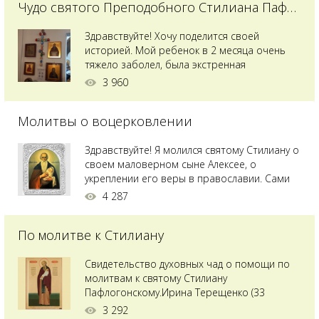
Чудо святого Преподобного Стилиана Пафлагонского
Здравствуйте! Хочу поделится своей
историей. Мой ребенок в 2 месяца очень
тяжело заболел, была экстренная
сложнейшая операция, состояние после
3 960
было критическим, ребенок лежал в
реанимации на ИВЛ. В церкви при больнице
Молитвы о воцерковлении
святого Владимира я увидела незнакомую
мне икону святого с младенцем на руках,
позже прочитав про него, узнала про
Здравствуйте! Я молился святому Стилиану о
Преподобного...
своем маловерном сыне Алексее, о
укреплении его веры в православии. Сами
мы с супругой воцерковлены. Через год
4 287
произошел удивительный случай - мы с
сыном попали на Святую гору Афон на ее
По молитве к Стилиану
вершину. Приложились к множеству святынь
и не только на Афоне но и в...
Свидетельство духовных чад о помощи по
молитвам к святому Стилиану
Пафлогонскому.Ирина Терещенко (33
года):Мы с мужем долгое время пытались
3 292