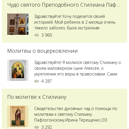
Чудо святого Преподобного Стилиана Пафлагонского
Здравствуйте! Хочу поделится своей
историей. Мой ребенок в 2 месяца очень
тяжело заболел, была экстренная
сложнейшая операция, состояние после
3 960
было критическим, ребенок лежал в
реанимации на ИВЛ. В церкви при больнице
Молитвы о воцерковлении
святого Владимира я увидела незнакомую
мне икону святого с младенцем на руках,
позже прочитав про него, узнала про
Здравствуйте! Я молился святому Стилиану о
Преподобного...
своем маловерном сыне Алексее, о
укреплении его веры в православии. Сами
мы с супругой воцерковлены. Через год
4 287
произошел удивительный случай - мы с
сыном попали на Святую гору Афон на ее
По молитве к Стилиану
вершину. Приложились к множеству святынь
и не только на Афоне но и в...
Свидетельство духовных чад о помощи по
молитвам к святому Стилиану
Пафлогонскому.Ирина Терещенко (33
года):Мы с мужем долгое время пытались
3 292