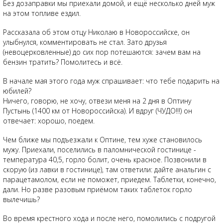
Без дозаправки мы приехали домой, и ещё несколько дней муж
на этом топливе ездил.
Рассказала об этом отцу Николаю в Новороссийске, он
улыбнулся, комментировать не стал. Зато друзья
(невоцерковленные) до сих пор потешаются: зачем вам на
бензин тратить? Помолитесь и всё.
В начале мая этого года муж спрашивает: что тебе подарить на
юбилей?
Ничего, говорю, не хочу, отвези меня на 2 дня в Оптину
Пустынь (1400 км от Новороссийска). И вдруг (ЧУДО!!!) он
отвечает: хорошо, поедем.
Чем ближе мы подъезжали к Оптине, тем хуже становилось
мужу. Приехали, поселились в паломнической гостинице -
температура 40,5, горло болит, очень красное. Позвонили в
скорую (из лавки в гостинице), там ответили: дайте анальгин с
парацетамолом, если не поможет, приедем. Таблетки, конечно,
дали. Но разве разовым приёмом таких таблеток горло
вылечишь?
Во время крестного хода и после него, помолились с подругой