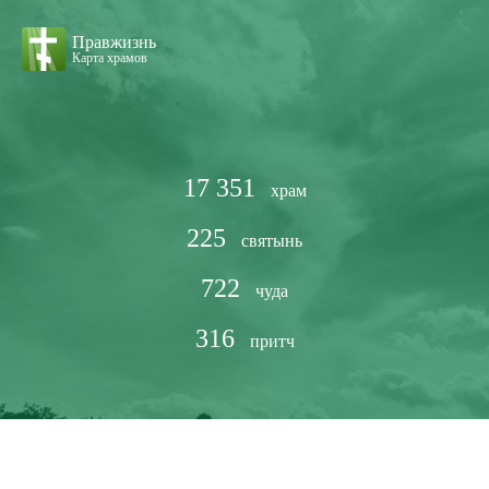
Правжизнь
Карта храмов
17 351
храм
225
святынь
722
чуда
316
притч