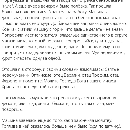
Пора уезжать, а машина не заводится - стрелка бензобака на
"нуле". А ещё вчера вечером было полбака. Так прошла
большая половина дня. А завтра на работу! Машина -
дизельная, а вокруг туристы только на бензиновых машинах.
Помощи ждать неоткуда. До ближайшей заправки очень далеко.
Кое-как скатили машину с горки, что дальше делать - не знаем.
Попросили местного жителя, владельца единственного в округе
магазинчика, который поехал в Новороссийск, купить для нас
канистру дизеля. Дали ему деньги, ждём. Позвонили ему, а он
говорит, что задерживается по своим делам. Муж нервничает,
курит сигареты одну за одной.
Отошла я в сторону, и своими словами взмолилась: Святые
новомученики Оптинские, отец Василий, отец Трофим, отец
Феропонт помогите! Молите Господа Бога нашего Иисуса
Христа о нас недостойных и грешных.
Пока молилась муж какие-то реплики издалека выкрикивал:
дескать, иди сюда, хватит блажить, что ты там стала, меня
позоришь.
Машина завелась еще до того, как я закончила молитву.
Топлива в ней оказалось больше, чем было (судя по датчику).