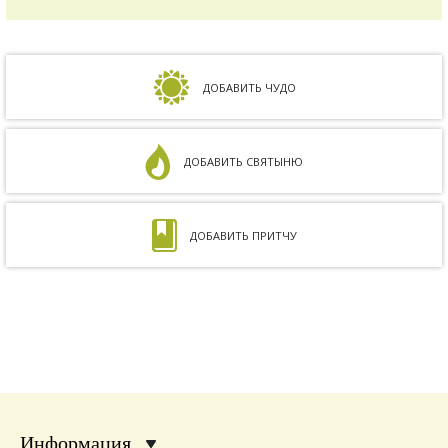
зачать ребенка, но ничего не получалось.
Сдавали анализы, я посетила многих врачей,
но результата не было. Более того, анализ
на совместимость показал, что мы с мужем
несовместимы. Кроме того, мне ставили...
ДОБАВИТЬ ЧУДО
ДОБАВИТЬ СВЯТЫНЮ
ДОБАВИТЬ ПРИТЧУ
Информация