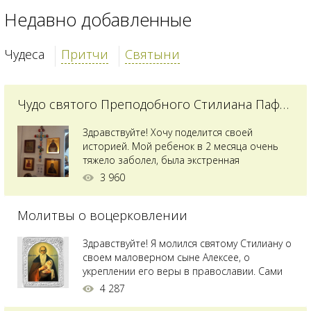
Недавно добавленные
Чудеса
Притчи
Святыни
Чудо святого Преподобного Стилиана Пафлагонского
Здравствуйте! Хочу поделится своей
историей. Мой ребенок в 2 месяца очень
тяжело заболел, была экстренная
сложнейшая операция, состояние после
3 960
было критическим, ребенок лежал в
реанимации на ИВЛ. В церкви при больнице
Молитвы о воцерковлении
святого Владимира я увидела незнакомую
мне икону святого с младенцем на руках,
позже прочитав про него, узнала про
Здравствуйте! Я молился святому Стилиану о
Преподобного...
своем маловерном сыне Алексее, о
укреплении его веры в православии. Сами
мы с супругой воцерковлены. Через год
4 287
произошел удивительный случай - мы с