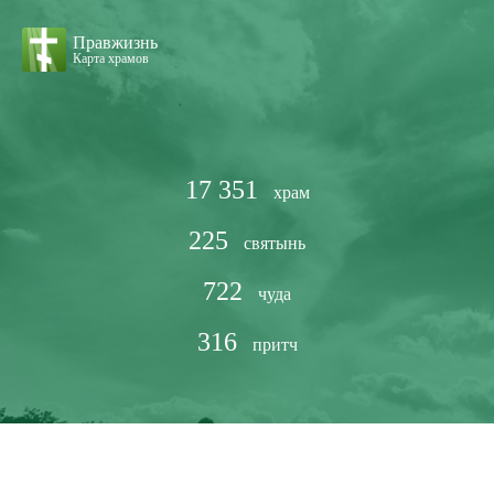
Правжизнь
Карта храмов
17 351
храм
225
святынь
722
чуда
316
притч