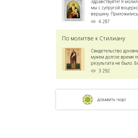
Здравствуйте! Я моли
мы с супругой воцерк
вершину. Приложились 
4 287
По молитве к Стилиану
Свидетельство духовн
мужем долгое время пы
результата не было. Б
ставили...
3 292
ДОБАВИТЬ ЧУДО