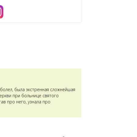
аболел, была экстренная сложнейшая
церкви при больнице святого
ав про него, узнала про