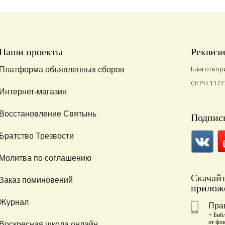
Наши проекты
Реквиз
Благотвор
Платформа объявленных сборов
ОГРН 1177
Интернет-магазин
Восстановление Святынь
Подписы
Братство Трезвости
Молитва по соглашению
Скачай
Заказ поминовений
приложе
Журнал
Пра
+ Библ
от фо
Воскресная школа онлайн