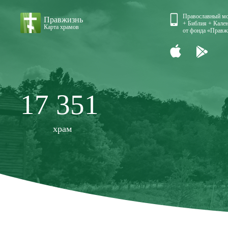
Православный м
Правжизнь
+ Библия + Кален
Карта храмов
от фонда «Правж
17 351
храм