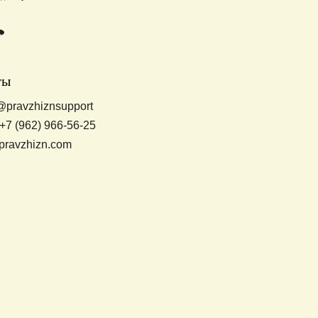
ты
@pravzhiznsupport
+7 (962) 966-56-25
pravzhizn.com