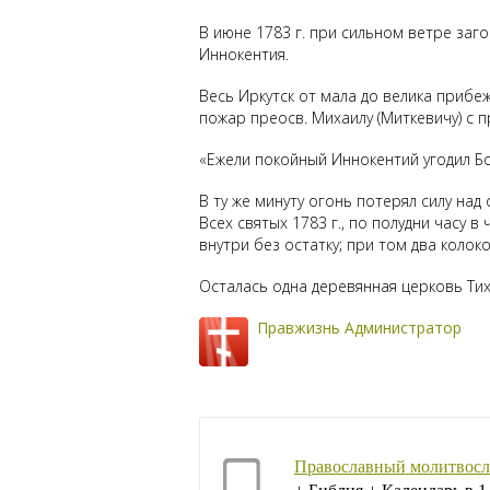
В июне 1783 г. при сильном ветре заг
Иннокентия.
Весь Иркутск от мала до велика прибе
пожар преосв. Михаилу (Миткевичу) с 
«Ежели покойный Иннокентий угодил Бо
В ту же минуту огонь потерял силу на
Всех святых 1783 г., по полудни часу 
внутри без остатку; при том два колок
Осталась одна деревянная церковь Тих
Правжизнь Администратор
Православный молитвосл