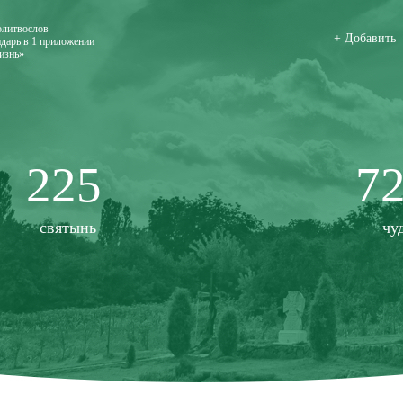
олитвослов
+ Добавить
дарь в 1 приложении
изнь»
225
7
святынь
чу