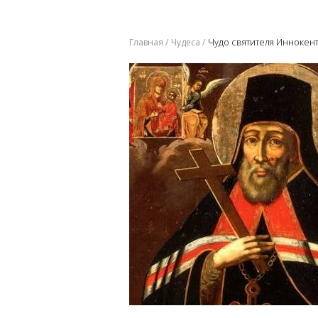
Чудо святителя Иннокент
Главная
Чудеса