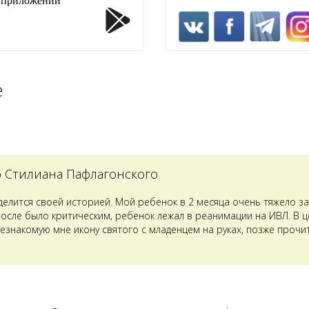
1 приложении
е
о Стилиана Пафлагонского
оделится своей историей. Мой ребенок в 2 месяца очень тяжело з
после было критическим, ребенок лежал в реанимации на ИВЛ. В 
езнакомую мне икону святого с младенцем на руках, позже прочит