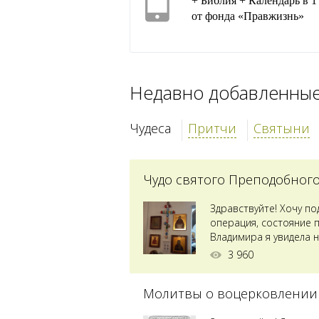
+ Библия + Календарь в 
от фонда «Правжизнь»
Недавно добавленны
Чудеса
Притчи
Святыни
Чудо святого Преподобног
Здравствуйте! Хочу п
операция, состояние 
Владимира я увидела н
Преподобного...
3 960
Молитвы о воцерковлении