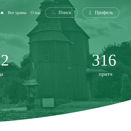
Поиск
Профиль
Все храмы
О нас
22
316
да
притч