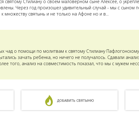
лся святому Стилиану о своем маловерном сыне Алексее, о укрепл
овлены. Через год произошел удивительный случай - мы с сыном п
к множеству святынь и не только на Афоне но и в...
ых чад о помощи по молитвам к святому Стилиану Пафлогонскому.
тались зачать ребенка, но ничего не получалось. Сдавали анализ
олее того, анализ на совместимость показал, что мы с мужем не
ДОБАВИТЬ СВЯТЫНЮ