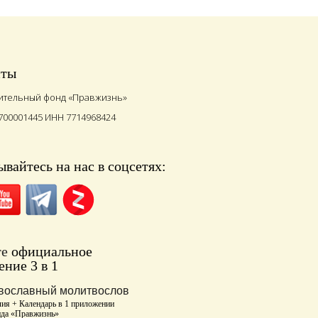
иты
ительный фонд «Правжизнь»
700001445 ИНН 7714968424
вайтесь на нас в соцсетях:
те
официальное
ние 3 в 1
вославный молитвослов
ия + Календарь в 1 приложении
нда «Правжизнь»