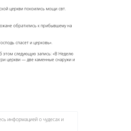
нской церкви покоились мощи свт.
орожане обратились к прибывшему на
осподь спасет и церковь».
об этом следующую запись: «В Неделю
 три церкви — две каменные снаружи и
есь информацией о чудесах и