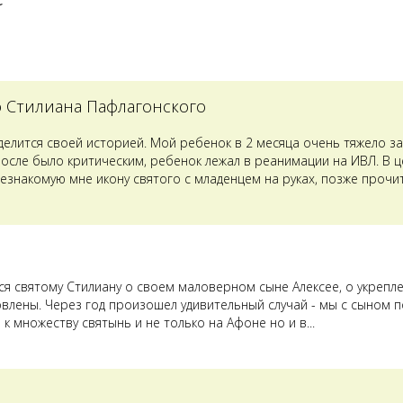
о Стилиана Пафлагонского
оделится своей историей. Мой ребенок в 2 месяца очень тяжело з
после было критическим, ребенок лежал в реанимации на ИВЛ. В 
езнакомую мне икону святого с младенцем на руках, позже прочит
лся святому Стилиану о своем маловерном сыне Алексее, о укрепл
овлены. Через год произошел удивительный случай - мы с сыном п
к множеству святынь и не только на Афоне но и в...