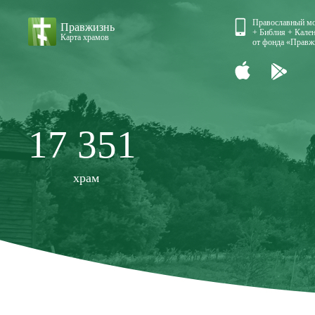
Православный м
Правжизнь
+ Библия + Кален
Карта храмов
от фонда «Правж
17 351
храм