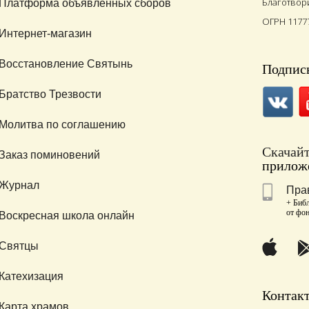
Благотвор
Платформа объявленных сборов
ОГРН 1177
Интернет-магазин
Восстановление Святынь
Подписы
Братство Трезвости
Молитва по соглашению
Скачай
Заказ поминовений
приложе
Журнал
Пра
+ Библ
от фо
Воскресная школа онлайн
Святцы
Катехизация
Контак
Карта храмов