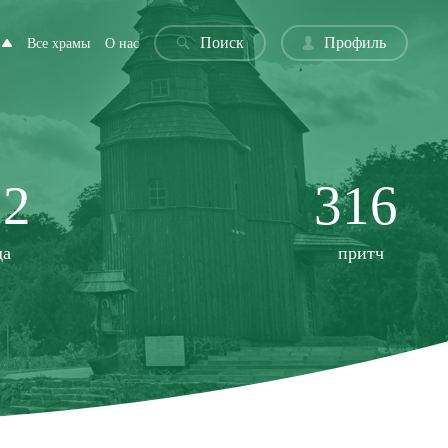
Поиск
Профиль
Все храмы
О нас
22
316
да
притч