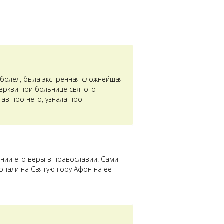
аболел, была экстренная сложнейшая
церкви при больнице святого
ав про него, узнала про
ении его веры в православии. Сами
опали на Святую гору Афон на ее