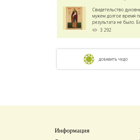
Свидетельство духовн
мужем долгое время пы
результата не было. Б
ставили...
3 292
ДОБАВИТЬ ЧУДО
Информация