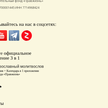
ительный фонд «Правжизнь»
700001445 ИНН 7714968424
вайтесь на нас в соцсетях:
те
официальное
ние 3 в 1
вославный молитвослов
ия + Календарь в 1 приложении
нда «Правжизнь»
ты