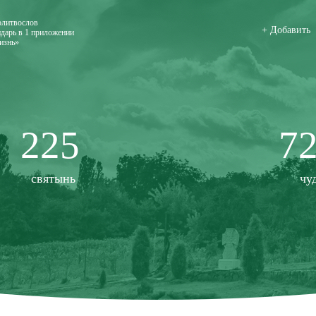
олитвослов
+ Добавить
дарь в 1 приложении
изнь»
225
7
святынь
чу