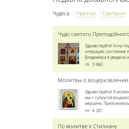
Чудеса
Притчи
Святыни
Чудо святого Преподобног
Здравствуйте! Хочу п
операция, состояние 
Владимира я увидела н
Преподобного...
3 960
Молитвы о воцерковлении
Здравствуйте! Я моли
мы с супругой воцерк
вершину. Приложились 
4 287
По молитве к Стилиану