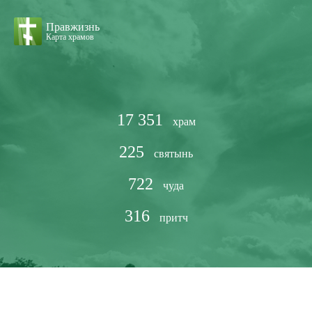
Правжизнь
Карта храмов
17 351
храм
225
святынь
722
чуда
316
притч