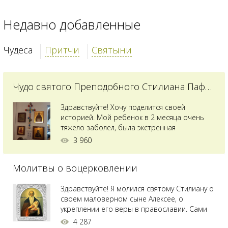
Недавно добавленные
Чудеса
Притчи
Святыни
Чудо святого Преподобного Стилиана Пафлагонского
Здравствуйте! Хочу поделится своей
историей. Мой ребенок в 2 месяца очень
тяжело заболел, была экстренная
сложнейшая операция, состояние после
3 960
было критическим, ребенок лежал в
реанимации на ИВЛ. В церкви при больнице
Молитвы о воцерковлении
святого Владимира я увидела незнакомую
мне икону святого с младенцем на руках,
позже прочитав про него, узнала про
Здравствуйте! Я молился святому Стилиану о
Преподобного...
своем маловерном сыне Алексее, о
укреплении его веры в православии. Сами
мы с супругой воцерковлены. Через год
4 287