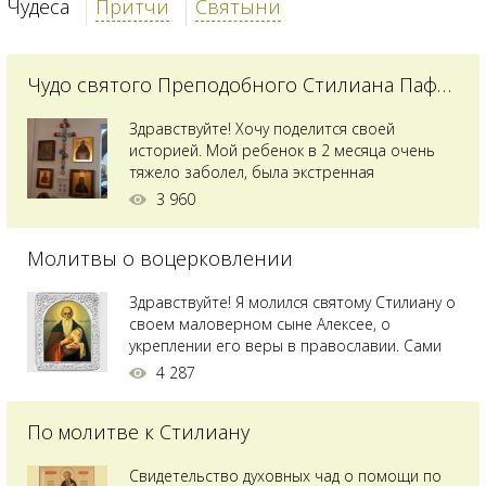
Чудеса
Притчи
Святыни
Чудо святого Преподобного Стилиана Пафлагонского
Здравствуйте! Хочу поделится своей
историей. Мой ребенок в 2 месяца очень
тяжело заболел, была экстренная
сложнейшая операция, состояние после
3 960
было критическим, ребенок лежал в
реанимации на ИВЛ. В церкви при больнице
Молитвы о воцерковлении
святого Владимира я увидела незнакомую
мне икону святого с младенцем на руках,
позже прочитав про него, узнала про
Здравствуйте! Я молился святому Стилиану о
Преподобного...
своем маловерном сыне Алексее, о
укреплении его веры в православии. Сами
мы с супругой воцерковлены. Через год
4 287
произошел удивительный случай - мы с
сыном попали на Святую гору Афон на ее
По молитве к Стилиану
вершину. Приложились к множеству святынь
и не только на Афоне но и в...
Свидетельство духовных чад о помощи по