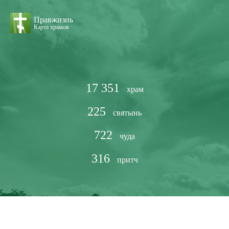
Правжизнь
Карта храмов
17 351
храм
225
святынь
722
чуда
316
притч