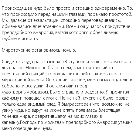
Происходящее чудо было просто и страшно одновременно. То,
что происходило перед нашими глазами, поражало простотой.
Мы, далекие от экзальтации, спокойно переговаривались,
обменивались впечатлениями. Всеми ощущалось присутствие
преподобного Амвросия, взгляд которого обрел дивную
глубину и ясность.
Мироточение остановилось ночью.
Свидетель чуда рассказывал: «В эту ночь я зашел в храм около
двух часов. Никого не было в нем, только уставший от
впечатлений спящий сторож да читавший псалтирь около
мироточивой иконы. Он окончил чтение, миро было тщательно
собрано, и все ушли. Я остался один пред
чудотворнымобразом. Было страшно и радостно. Я прочитал
кафизму и подошел к иконе. Но на ней ничего не было, разве
только едва видимый след. Я былрасстроен что, возможно, не
увижу чуда, но вдруг на иконе опять появилась блестящая
точечка мира, превратившаяся на моих глазах в
капельку.Господь по молитвам преподобного Амвросия утешил
меня созерцанием чуда».