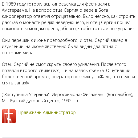
В 1989 году готовилась киносъемка для фестиваля в
Амстердаме. На вопрос отца Сергия о вере в Бога
кинооператор ответил отрицательно. Было неясно, как строить
рассказ о монастыре для неверующего, и отец Сергий пошел
поклониться мощам преподобного, чтобы тот сам все управил.
Они перешли к иконе преподобного, и отец Сергий замер в
изумлении: на иконе явственно были видны два пятна с
потеками мира.
Отец Сергий не смог скрыть своего удивления. После этого
позвали второго свидетеля, – и началась съемка. Ощутивший
божественный аромат, оператор воскликнул: «Жаль, что нельзя
снять запах!»
("Заступница Усердная". ИеросхимонахФиладельф (Боголюбов),
М. , Русский духовный центр, 1992 г. )
Правжизнь Администратор