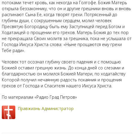
потоками течет кровь, как некогда на Голгофе. Божия Матерь
открыла беззаконнику, что он и другие грешники вновь и вновь
распинают Сына Ее, когда творят грехи. Потрясенный до
глубины души, с сокрушенным сердцем, молил человек
Пресвятую Богородицу быть ему Заступницей перед Богом и
Ходатаицей о прощении его грехов. Матерь Божия до тех пор
не прекращала Своих молитв за грешника, пока не услышала от
Господа Иисуса Христа слова: «Ныне прощаются ему грехи
Тебе ради».
Человек тот осознал глубину своего падения и с помощью
Божией оставил грешную жизнь. До конца дней со слезами и
благодарностью он молился Божией Матери, по ходатайству
Которой получил нечаянную радость покаяния и прощения
грехов от Господа и Спасителя нашего Иисуса Христа.
По материалам «Радио Град Петров»
Правжизнь Администратор