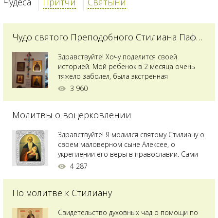
Чудеса
Притчи
Святыни
Чудо святого Преподобного Стилиана Пафлагонского
Здравствуйте! Хочу поделится своей
историей. Мой ребенок в 2 месяца очень
тяжело заболел, была экстренная
сложнейшая операция, состояние после
3 960
было критическим, ребенок лежал в
реанимации на ИВЛ. В церкви при больнице
Молитвы о воцерковлении
святого Владимира я увидела незнакомую
мне икону святого с младенцем на руках,
позже прочитав про него, узнала про
Здравствуйте! Я молился святому Стилиану о
Преподобного...
своем маловерном сыне Алексее, о
укреплении его веры в православии. Сами
мы с супругой воцерковлены. Через год
4 287
произошел удивительный случай - мы с
сыном попали на Святую гору Афон на ее
По молитве к Стилиану
вершину. Приложились к множеству святынь
и не только на Афоне но и в...
Свидетельство духовных чад о помощи по