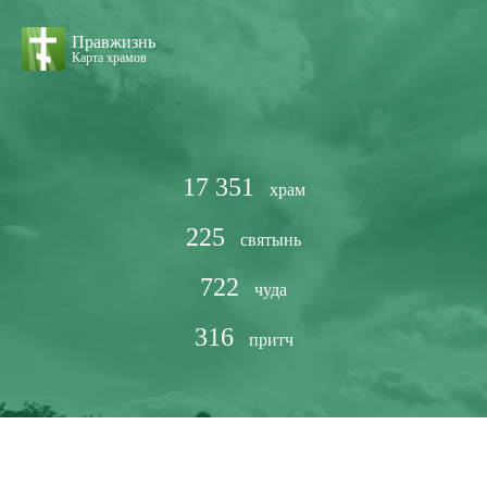
Правжизнь
Карта храмов
17 351
храм
225
святынь
722
чуда
316
притч