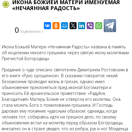
ИКОНА БОЖИЕЙ МАТЕРИ ИМЕНУЕМАЯ
«НЕЧАЯННАЯ РАДОСТЬ»
0
поделились /
Икона Божьей Матери «Нечаянная Радость» названа в память
об исцелении некоего грешника через святую икону молитвами
Пречистой Богородицы.
Предание о чуде описано святителем Димитрием Ростовским в
его книге «Руно орошенное». В сказании говорится: некий
беззаконник проводил жизнь в грехах, однако имел
обыкновение преклоняться пред иконой Богоматери и
приносить Ей архангельское приветствие: «Радуйся,
Благодатная!» Матерь Божия не отвергла его молитвы. Она
стала молить Бога о помиловании грешника. И Господь
даровал ему покаяние чудесным образом: однажды, когда
человек тот, собираясь идти на грешное дело, по своему
обыкновению встал на молитву перед образом Богородицы,
внезапно он в страхе увидел, что из ребра, рук и ног Младенца